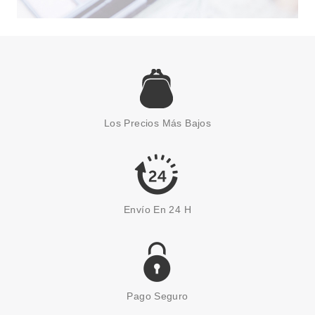
CAROLINA HERRERA
CAROLINA HERRERA CH
WOMAN EDT 100 ML
Los Precios Más Bajos
Pvr 129.00€
desde
68.84€
-47%
Envío En 24 H
Pago Seguro