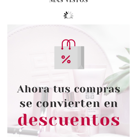
MÁS VISTOS
CAROLINA HERRERA
CAROLINA HERRERA CH GOOD
GIRL EDP 200 ML RECARGA
Pvr 200.00€
desde
123.99€
-38%