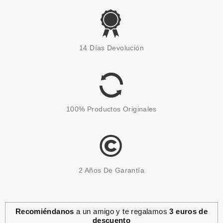
CAROLINA HERRERA
CAROLINA HERRERA CH GOOD
14 Días Devolución
GIRL HAIR MIST 30 ML
Pvr 39.00€
desde
23.95€
-39%
100% Productos Originales
2 Años De Garantía
Recomiéndanos
a un amigo y te regalamos
3 euros de
descuento