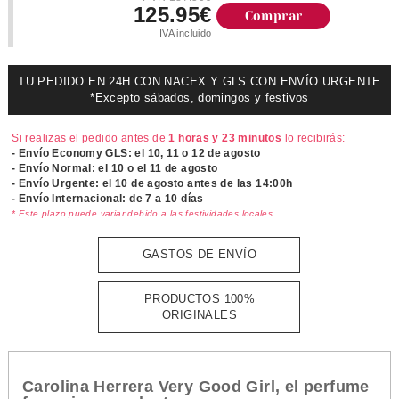
125.95€
Comprar
IVA incluido
TU PEDIDO EN 24H CON NACEX Y GLS CON ENVÍO URGENTE
*Excepto sábados, domingos y festivos
Si realizas el pedido antes de
1 horas y 23 minutos
lo recibirás:
- Envío Economy GLS: el
10, 11 o 12 de agosto
- Envío Normal: el
10 o el 11 de agosto
- Envío Urgente: el
10 de agosto antes de las 14:00h
- Envío Internacional: de 7 a 10 días
* Este plazo puede variar debido a las festividades locales
GASTOS DE ENVÍO
PRODUCTOS 100%
ORIGINALES
Carolina Herrera Very Good Girl, el perfume