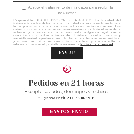
Acepto el tratamiento de mis datos para recibir la
newsletter
Responsable: BEAUTY DIVISION SL B-66515875. La finalidad del
tratamiento de los datos para la que usted da su consentimiento será
la de proporcionar contenido comercial y descuentos exclusivos. Los
datos proporcionados se conservarán mientras no solicite el cese de la
actividad y no se cederán a terceros, salvo obligación legal. Puede
contactar con nosotros a través de info@lacentraldelperfume.com y
anna@lacentraldelperfume.com. Ud. tiene derecho a acceder, rectificar
y suprimir los datos, así como otros derechos, puede consultar la
información adicional y detallada en nuestra
Política de Privacidad
.
ENVIAR