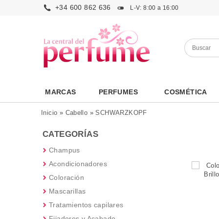
+34 600 862 636
L-V: 8:00 a 16:00
MARCAS
PERFUMES
COSMÉTICA
Inicio
»
Cabello
»
SCHWARZKOPF
CATEGORÍAS
Champus
Acondicionadores
Coloración
Mascarillas
Tratamientos capilares
Fijadores y Acabado