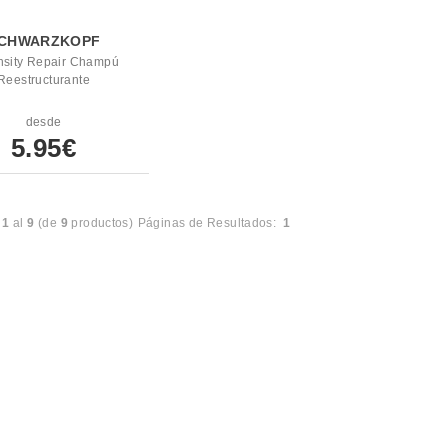
CHWARZKOPF
nsity Repair Champú
Reestructurante
desde
5.95€
l
1
al
9
(de
9
productos)
Páginas de Resultados:
1