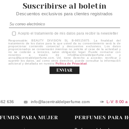
Suscribirse al boletín
Descuentos exclusivos para clientes registrados
Acepto el tratamiento de mis datos para recibir la newsletter
Responsable: BEAUTY DIVISION SL B-66515875. La finalidad del
tratamiento de los datos para la que usted da su consentimiento será la de
proporcionar contenido comercial y descuentos exclusivos. Los datos
proporcionados se conservarán mientras no solicite el cese de la actividad y
no se cederán a terceros, salvo obligación legal. Puede contactar con
nosotros a través de info@lacentraldelperfume.com y
anna@lacentraldelperfume.com. Ud. tiene derecho a acceder, rectificar y
suprimir los datos, así como otros derechos, puede consultar la información
adicional y detallada en nuestra
Política de Privacidad
.
ENVIAR
862 636
info@lacentraldelperfume.com
L-V: 8:00 a
FUMES PARA MUJER
PERFUMES PARA 