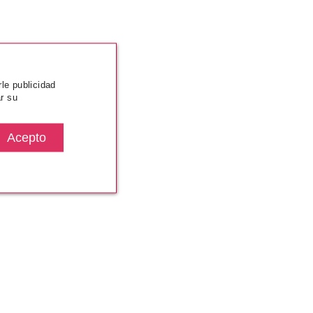
rle publicidad
r su