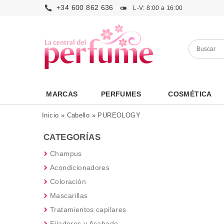
+34 600 862 636
L-V: 8:00 a 16:00
MARCAS
PERFUMES
COSMÉTICA
Inicio
»
Cabello
»
PUREOLOGY
CATEGORÍAS
Champus
Acondicionadores
Coloración
Mascarillas
Tratamientos capilares
Fijadores y Acabado