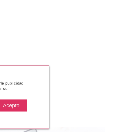
rle publicidad
r su