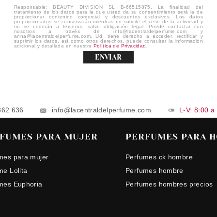
Responsable: BEAUTY DIVISION SL B-66515875. La finalidad del
tratamiento de los datos para la que usted da su consentimiento será la de
proporcionar contenido comercial y descuentos exclusivos. Los datos
proporcionados se conservarán mientras no solicite el cese de la actividad y
no se cederán a terceros, salvo obligación legal. Puede contactar con
nosotros a través de info@lacentraldelperfume.com y
anna@lacentraldelperfume.com. Ud. tiene derecho a acceder, rectificar y
suprimir los datos, así como otros derechos, puede consultar la información
adicional y detallada en nuestra
Política de Privacidad
.
ENVIAR
862 636
info@lacentraldelperfume.com
L-V: 8:00 a
FUMES PARA MUJER
PERFUMES PARA 
mes para mujer
Perfumes ck hombre
me Lolita
Perfumes hombre
mes Euphoria
Perfumes hombres precios