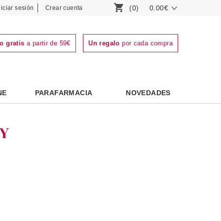
(0)
0.00€
niciar sesión
Crear cuenta
o gratis
a partir de 59€
Un regalo
por cada compra
NE
PARAFARMACIA
NOVEDADES
Y