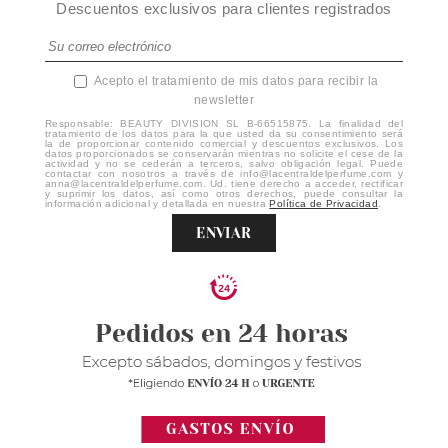
Descuentos exclusivos para clientes registrados
Acepto el tratamiento de mis datos para recibir la
newsletter
Responsable: BEAUTY DIVISION SL B-66515875. La finalidad del
tratamiento de los datos para la que usted da su consentimiento será
la de proporcionar contenido comercial y descuentos exclusivos. Los
datos proporcionados se conservarán mientras no solicite el cese de la
actividad y no se cederán a terceros, salvo obligación legal. Puede
contactar con nosotros a través de info@lacentraldelperfume.com y
anna@lacentraldelperfume.com. Ud. tiene derecho a acceder, rectificar
y suprimir los datos, así como otros derechos, puede consultar la
información adicional y detallada en nuestra
Política de Privacidad
.
ENVIAR