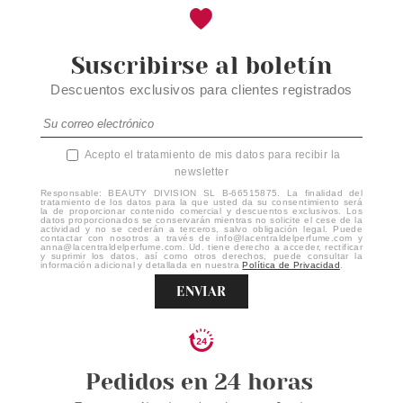
Suscribirse al boletín
Descuentos exclusivos para clientes registrados
Acepto el tratamiento de mis datos para recibir la
newsletter
Responsable: BEAUTY DIVISION SL B-66515875. La finalidad del
tratamiento de los datos para la que usted da su consentimiento será
la de proporcionar contenido comercial y descuentos exclusivos. Los
datos proporcionados se conservarán mientras no solicite el cese de la
actividad y no se cederán a terceros, salvo obligación legal. Puede
contactar con nosotros a través de info@lacentraldelperfume.com y
anna@lacentraldelperfume.com. Ud. tiene derecho a acceder, rectificar
y suprimir los datos, así como otros derechos, puede consultar la
información adicional y detallada en nuestra
Política de Privacidad
.
ENVIAR