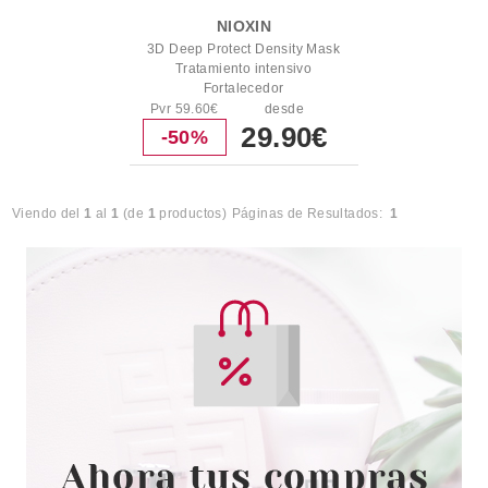
NIOXIN
3D Deep Protect Density Mask
Tratamiento intensivo
Fortalecedor
Pvr 59.60€
desde
29.90€
-50%
Viendo del
1
al
1
(de
1
productos)
Páginas de Resultados:
1