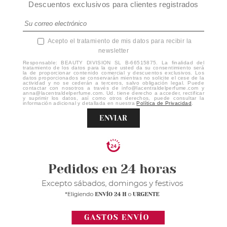
Descuentos exclusivos para clientes registrados
Acepto el tratamiento de mis datos para recibir la
newsletter
Responsable: BEAUTY DIVISION SL B-66515875. La finalidad del
tratamiento de los datos para la que usted da su consentimiento será
la de proporcionar contenido comercial y descuentos exclusivos. Los
datos proporcionados se conservarán mientras no solicite el cese de la
actividad y no se cederán a terceros, salvo obligación legal. Puede
contactar con nosotros a través de info@lacentraldelperfume.com y
anna@lacentraldelperfume.com. Ud. tiene derecho a acceder, rectificar
y suprimir los datos, así como otros derechos, puede consultar la
información adicional y detallada en nuestra
Política de Privacidad
.
ENVIAR