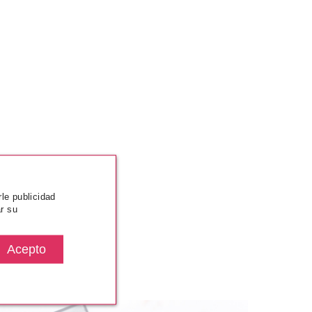
rle publicidad
r su