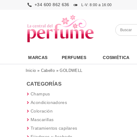
+34 600 862 636
L-V: 8:00 a 16:00
MARCAS
PERFUMES
COSMÉTICA
Inicio
»
Cabello
»
GOLDWELL
CATEGORÍAS
Champus
Acondicionadores
Coloración
Mascarillas
Tratamientos capilares
Fijadores y Acabado