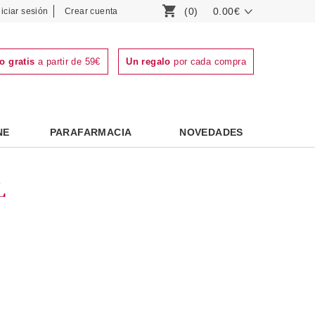
(0)
0.00€
niciar sesión
Crear cuenta
o gratis
a partir de 59€
Un regalo
por cada compra
NE
PARAFARMACIA
NOVEDADES
L