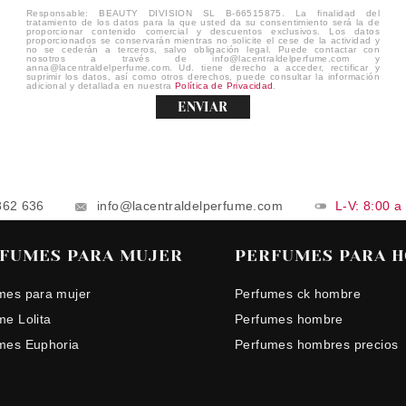
Responsable: BEAUTY DIVISION SL B-66515875. La finalidad del
tratamiento de los datos para la que usted da su consentimiento será la de
proporcionar contenido comercial y descuentos exclusivos. Los datos
proporcionados se conservarán mientras no solicite el cese de la actividad y
no se cederán a terceros, salvo obligación legal. Puede contactar con
nosotros a través de info@lacentraldelperfume.com y
anna@lacentraldelperfume.com. Ud. tiene derecho a acceder, rectificar y
suprimir los datos, así como otros derechos, puede consultar la información
adicional y detallada en nuestra
Política de Privacidad
.
ENVIAR
862 636
info@lacentraldelperfume.com
L-V: 8:00 a
FUMES PARA MUJER
PERFUMES PARA 
mes para mujer
Perfumes ck hombre
me Lolita
Perfumes hombre
mes Euphoria
Perfumes hombres precios