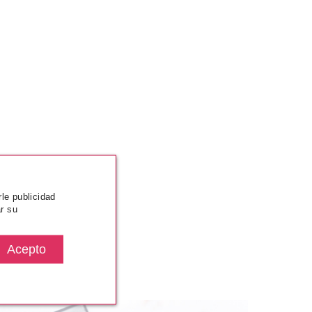
rle publicidad
r su