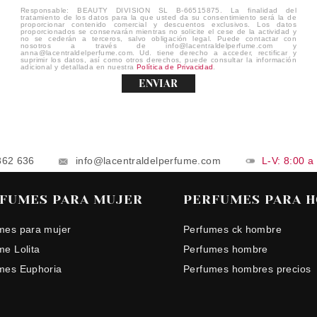
Responsable: BEAUTY DIVISION SL B-66515875. La finalidad del
tratamiento de los datos para la que usted da su consentimiento será la de
proporcionar contenido comercial y descuentos exclusivos. Los datos
proporcionados se conservarán mientras no solicite el cese de la actividad y
no se cederán a terceros, salvo obligación legal. Puede contactar con
nosotros a través de info@lacentraldelperfume.com y
anna@lacentraldelperfume.com. Ud. tiene derecho a acceder, rectificar y
suprimir los datos, así como otros derechos, puede consultar la información
adicional y detallada en nuestra
Política de Privacidad
.
ENVIAR
862 636
info@lacentraldelperfume.com
L-V: 8:00 a
FUMES PARA MUJER
PERFUMES PARA 
mes para mujer
Perfumes ck hombre
me Lolita
Perfumes hombre
mes Euphoria
Perfumes hombres precios