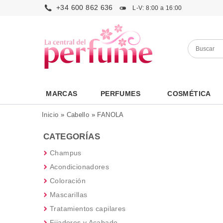
+34 600 862 636
L-V: 8:00 a 16:00
MARCAS
PERFUMES
COSMÉTICA
Inicio
»
Cabello
»
FANOLA
CATEGORÍAS
Champus
Acondicionadores
Coloración
Mascarillas
Tratamientos capilares
Fijadores y Acabado