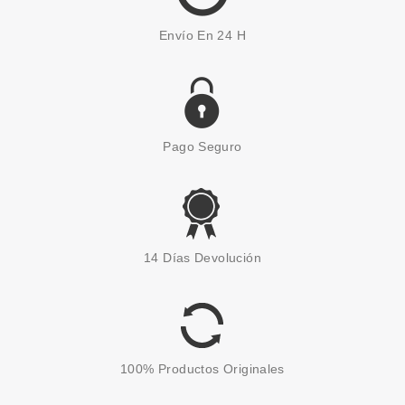
Envío En 24 H
Pago Seguro
BALDESSARINI
BALDESSARINI SIGNATURE
14 Días Devolución
DESODORANTE STICK 75 ML
Pvr 21.50€
desde
10.95€
-49%
100% Productos Originales