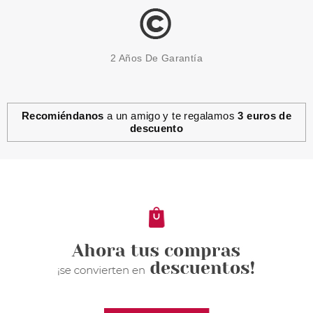
2 Años De Garantía
Recomiéndanos
a un amigo y te regalamos
3 euros de
descuento
BALDESSARINI
BALDESSARINI SIGNATURE
EDT 50 ML
Pvr 36.65€
desde
23.67€
-35%