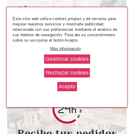
BALDESSARINI
BALDESSARINI SIGNATURE
Este sitio web utiliza cookies propias y de terceros para
AFTER SHAVE LOTION 90 ML
mejorar nuestros servicios y mostrarle publicidad
relacionada con sus preferencias mediante el análisis de
Pvr 45.50€
desde
sus hábitos de navegación. Para dar su consentimiento
29.99€
-34%
sobre su uso pulse el botón Acepto.
Más información
BALDESSARINI
BALDESSARINI COOL FORCE