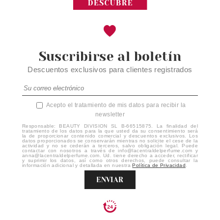
Suscribirse al boletín
Descuentos exclusivos para clientes registrados
Acepto el tratamiento de mis datos para recibir la
newsletter
Responsable: BEAUTY DIVISION SL B-66515875. La finalidad del
tratamiento de los datos para la que usted da su consentimiento será
la de proporcionar contenido comercial y descuentos exclusivos. Los
datos proporcionados se conservarán mientras no solicite el cese de la
actividad y no se cederán a terceros, salvo obligación legal. Puede
contactar con nosotros a través de info@lacentraldelperfume.com y
anna@lacentraldelperfume.com. Ud. tiene derecho a acceder, rectificar
y suprimir los datos, así como otros derechos, puede consultar la
información adicional y detallada en nuestra
Política de Privacidad
.
ENVIAR