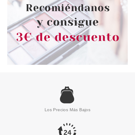
28.75€
-61%
BALDESSARINI
BALDESSARINI BLACK EDT 50
ML VP
Los Precios Más Bajos
Pvr 42.90€
desde
24.99€
-42%