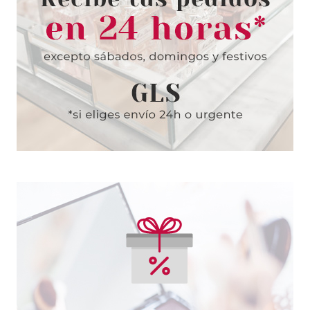
GEL DUCHA 200ML
Pvr 22.20€
desde
11.75€
-47%
BALDESSARINI
BALDESSARINI COOL FORCE
EDT 90ML VAPORIZADOR
Pvr 74.10€
desde