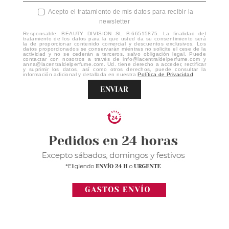
Acepto el tratamiento de mis datos para recibir la
newsletter
Responsable: BEAUTY DIVISION SL B-66515875. La finalidad del
tratamiento de los datos para la que usted da su consentimiento será
la de proporcionar contenido comercial y descuentos exclusivos. Los
datos proporcionados se conservarán mientras no solicite el cese de la
actividad y no se cederán a terceros, salvo obligación legal. Puede
contactar con nosotros a través de info@lacentraldelperfume.com y
anna@lacentraldelperfume.com. Ud. tiene derecho a acceder, rectificar
y suprimir los datos, así como otros derechos, puede consultar la
información adicional y detallada en nuestra
Política de Privacidad
.
ENVIAR