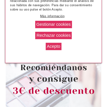
relacionada con sus preferencias mediante el análisis de
sus hábitos de navegación. Para dar su consentimiento
sobre su uso pulse el botón Acepto.
Más información
DR. LIPP
DR.LIPP MOISTURISING
COLOUR TINT RED RADISH
PIGMENT 8ML
Pvr 11.00€
desde
4.40€
-60%