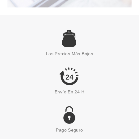
L´OCCITANE EN PROVENCE
L´OCCITANE EN PROVENCE
DELIGHTFUL ROSE CREMA
Los Precios Más Bajos
MANOS 30 ML
Pvr 8.00€
desde
4.99€
-38%
Envío En 24 H
Pago Seguro