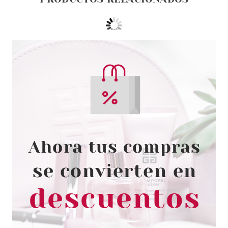
BABARIA
BABARIA AGUA MICELAR
DESMAQUILLANTE ROSA
MOSQUETA 400 ML
desde
2.74€