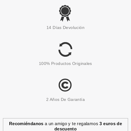
DR. LIPP
DR.LIPP MOISTURISING
14 Días Devolución
COLOUR TINT SWEET POTATO
PIGMENT 8ML
Pvr 11.00€
desde
4.48€
-59%
100% Productos Originales
2 Años De Garantía
Recomiéndanos
a un amigo y te regalamos
3 euros de
descuento