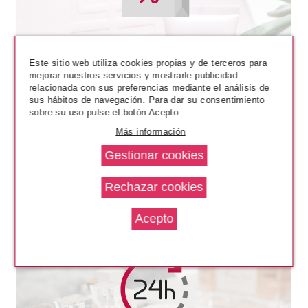
Este sitio web utiliza cookies propias y de terceros para
mejorar nuestros servicios y mostrarle publicidad
relacionada con sus preferencias mediante el análisis de
sus hábitos de navegación. Para dar su consentimiento
sobre su uso pulse el botón Acepto.
LAISEVEN
Más información
LAISEVEN DESODORANTE
CHOCOLATE SPRAY ANTI
TRANSPIRANTE 75 ML
desde
1.65€