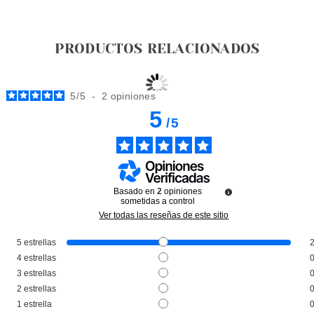
PRODUCTOS RELACIONADOS
5
/
5
-
2
opiniones
5
/
5
Basado en
2
opiniones
sometidas a control
Ver todas las reseñas de este sitio
5
estrellas
BABARIA
4
estrellas
BABARIA DESODORANTE
3
estrellas
ROLL-ON DOBLE EFECTO 50
2
estrellas
ML
desde
1
estrella