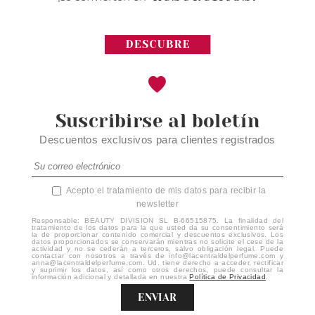
Suscribirse al boletín
Descuentos exclusivos para clientes registrados
Acepto el tratamiento de mis datos para recibir la
newsletter
Responsable: BEAUTY DIVISION SL B-66515875. La finalidad del
tratamiento de los datos para la que usted da su consentimiento será
la de proporcionar contenido comercial y descuentos exclusivos. Los
datos proporcionados se conservarán mientras no solicite el cese de la
actividad y no se cederán a terceros, salvo obligación legal. Puede
contactar con nosotros a través de info@lacentraldelperfume.com y
anna@lacentraldelperfume.com. Ud. tiene derecho a acceder, rectificar
y suprimir los datos, así como otros derechos, puede consultar la
información adicional y detallada en nuestra
Política de Privacidad
.
ENVIAR