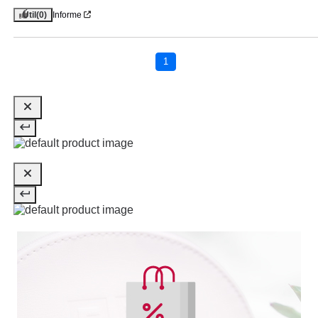
Útil
(0)
Informe
1
BABARIA
BABARIA DESODORANTE
ROLL-ON CERO 50 ML
desde
0.99€