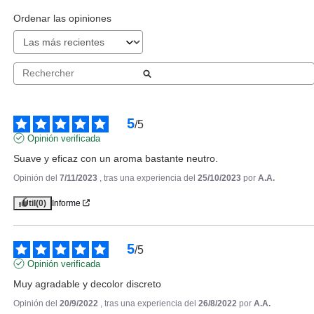
0.95€
Ordenar las opiniones
5
/
5
Opinión verificada
Suave y eficaz con un aroma bastante neutro.
Opinión del
7/11/2023
, tras una experiencia del
25/10/2023
por
A.A.
Útil
(0)
Informe
BABARIA
BABARIA DESODORANTE
ROLL-ON ACIDO HIALURONICO
5
/
5
50 ML
Opinión verificada
desde
1.75€
Muy agradable y decolor discreto
Opinión del
20/9/2022
, tras una experiencia del
26/8/2022
por
A.A.