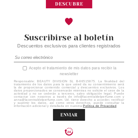
Suscribirse al boletín
Descuentos exclusivos para clientes registrados
Acepto el tratamiento de mis datos para recibir la
newsletter
Responsable: BEAUTY DIVISION SL B-66515875. La finalidad del
tratamiento de los datos para la que usted da su consentimiento será
la de proporcionar contenido comercial y descuentos exclusivos. Los
datos proporcionados se conservarán mientras no solicite el cese de la
actividad y no se cederán a terceros, salvo obligación legal. Puede
contactar con nosotros a través de info@lacentraldelperfume.com y
anna@lacentraldelperfume.com. Ud. tiene derecho a acceder, rectificar
y suprimir los datos, así como otros derechos, puede consultar la
información adicional y detallada en nuestra
Política de Privacidad
.
ENVIAR