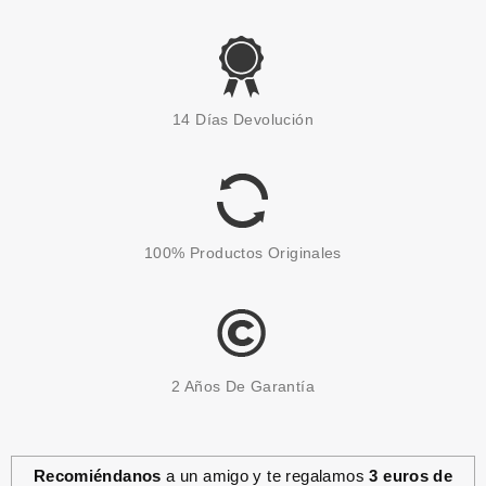
HYGEN DERMA
HYGEN DERMA GEL DE DUCHA
14 Días Devolución
HIDRATANTE PIEL SECA 700 ML
Pvr 6.00€
desde
1.99€
-67%
100% Productos Originales
2 Años De Garantía
Recomiéndanos
a un amigo y te regalamos
3 euros de