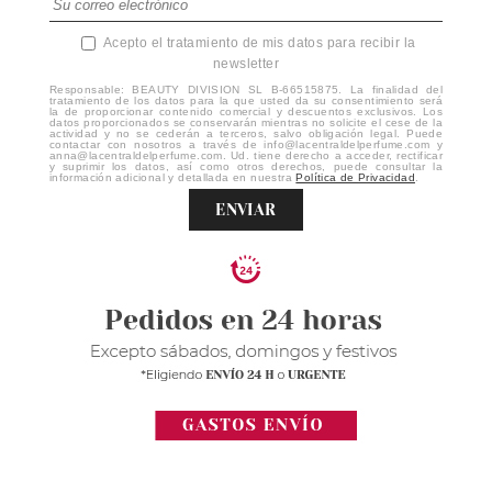
Acepto el tratamiento de mis datos para recibir la
newsletter
Responsable: BEAUTY DIVISION SL B-66515875. La finalidad del
tratamiento de los datos para la que usted da su consentimiento será
la de proporcionar contenido comercial y descuentos exclusivos. Los
datos proporcionados se conservarán mientras no solicite el cese de la
actividad y no se cederán a terceros, salvo obligación legal. Puede
contactar con nosotros a través de info@lacentraldelperfume.com y
anna@lacentraldelperfume.com. Ud. tiene derecho a acceder, rectificar
y suprimir los datos, así como otros derechos, puede consultar la
información adicional y detallada en nuestra
Política de Privacidad
.
ENVIAR