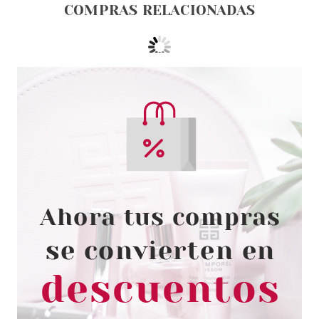
COMPRAS RELACIONADAS
HYGEN DERMA
HYGEN DERMA JABÓN DE
MANOS HIDRATANTE 390 ML
Pvr 4.75€
desde
2.33€
-51%