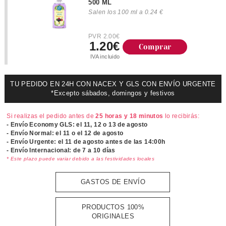
500 ML
Salen los 100 ml a 0.24 €
PVR 2.00€
1.20€
Comprar
IVA incluido
TU PEDIDO EN 24H CON NACEX Y GLS CON ENVÍO URGENTE
*Excepto sábados, domingos y festivos
Si realizas el pedido antes de
25 horas y 18 minutos
lo recibirás:
- Envío Economy GLS: el
11, 12 o 13 de agosto
- Envío Normal: el
11 o el 12 de agosto
- Envío Urgente: el
11 de agosto antes de las 14:00h
- Envío Internacional: de 7 a 10 días
* Este plazo puede variar debido a las festividades locales
GASTOS DE ENVÍO
PRODUCTOS 100%
ORIGINALES