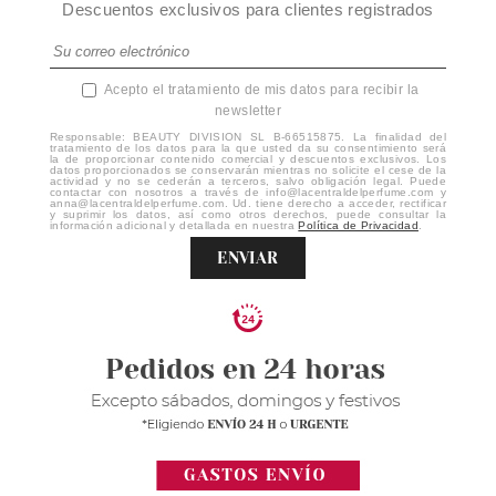
Descuentos exclusivos para clientes registrados
Acepto el tratamiento de mis datos para recibir la
newsletter
Responsable: BEAUTY DIVISION SL B-66515875. La finalidad del
tratamiento de los datos para la que usted da su consentimiento será
la de proporcionar contenido comercial y descuentos exclusivos. Los
datos proporcionados se conservarán mientras no solicite el cese de la
actividad y no se cederán a terceros, salvo obligación legal. Puede
contactar con nosotros a través de info@lacentraldelperfume.com y
anna@lacentraldelperfume.com. Ud. tiene derecho a acceder, rectificar
y suprimir los datos, así como otros derechos, puede consultar la
información adicional y detallada en nuestra
Política de Privacidad
.
ENVIAR