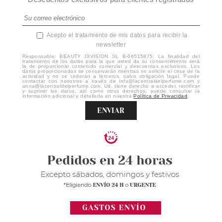
Acepto el tratamiento de mis datos para recibir la
newsletter
Responsable: BEAUTY DIVISION SL B-66515875. La finalidad del
tratamiento de los datos para la que usted da su consentimiento será
la de proporcionar contenido comercial y descuentos exclusivos. Los
datos proporcionados se conservarán mientras no solicite el cese de la
actividad y no se cederán a terceros, salvo obligación legal. Puede
contactar con nosotros a través de info@lacentraldelperfume.com y
anna@lacentraldelperfume.com. Ud. tiene derecho a acceder, rectificar
y suprimir los datos, así como otros derechos, puede consultar la
información adicional y detallada en nuestra
Política de Privacidad
.
ENVIAR