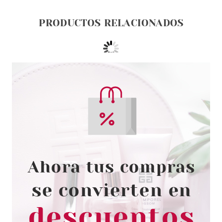
PRODUCTOS RELACIONADOS
ANNE MOLLER
ANNE MOLLER CREMA
PEELING PROGRESIVO NOCHE
50 ML
Pvr 51.00€
desde
28.30€
-45%