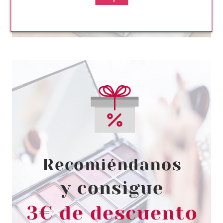
ANNE MOLLER
ANNE MOLLER ROSAGE
BALANCE REPARING RICH
CREAM SPF 15 50 ML
Pvr 46.00€
desde
28.50€
-38%