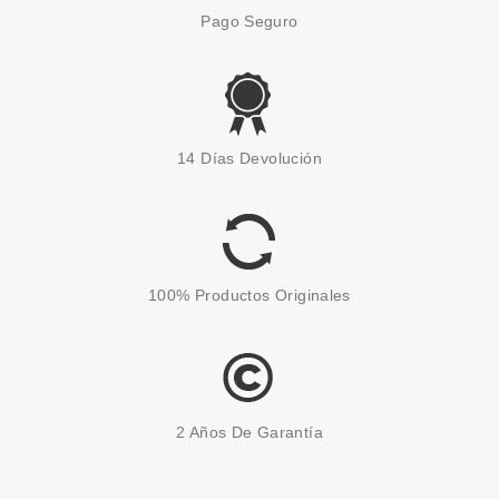
Pago Seguro
ANNE MOLLER
ANNE MOLLER STIMULAGE
14 Días Devolución
CONTORNO DE OJOS
MINIMIZADOR DE ARRUGAS 15
ML
Pvr 36.60€
desde
22.95€
-37%
100% Productos Originales
2 Años De Garantía