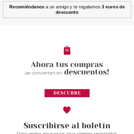
Recomiéndanos
a un amigo y te regalamos
3 euros de
descuento
ANNE MOLLER
ANNE MOLLER ROSAGE
BALANCE REPARING RICH
CREAM SPF 15 50 ML SET
REGALO
Pvr 46.00€
desde
29.90€
-35%
Suscribirse al boletín
Descuentos exclusivos para clientes registrados