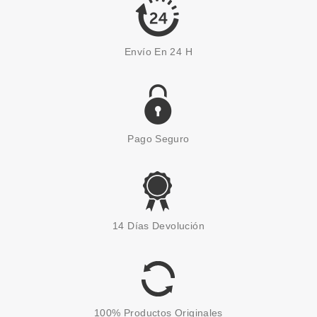
Envío En 24 H
Pago Seguro
DIESEL
DIESEL D BY DIESEL EDT 50 ML
14 Días Devolución
+ SHOWER GEL 75 ML SET
REGALO
desde
44.00€
100% Productos Originales