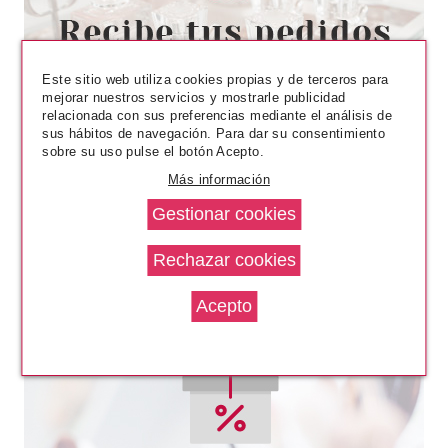
RALPH LAUREN
RALPH LAUREN RALPH'S CLUB
PARFUM 100 ML + PARFUM 10
ML SET REGALO
Este sitio web utiliza cookies propias y de terceros para
Pvr 105.50€
desde
mejorar nuestros servicios y mostrarle publicidad
63.20€
-40%
relacionada con sus preferencias mediante el análisis de
sus hábitos de navegación. Para dar su consentimiento
sobre su uso pulse el botón Acepto.
Más información
TRUSSARDI
TRUSSARDI UOMO EDT 50 ML +
GEL 30 ML + AFTER SHAVE 30