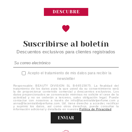
Suscribirse al boletín
Descuentos exclusivos para clientes registrados
Acepto el tratamiento de mis datos para recibir la
newsletter
Responsable: BEAUTY DIVISION SL B-66515875. La finalidad del
tratamiento de los datos para la que usted da su consentimiento será
la de proporcionar contenido comercial y descuentos exclusivos. Los
datos proporcionados se conservarán mientras no solicite el cese de la
actividad y no se cederán a terceros, salvo obligación legal. Puede
contactar con nosotros a través de info@lacentraldelperfume.com y
anna@lacentraldelperfume.com. Ud. tiene derecho a acceder, rectificar
y suprimir los datos, así como otros derechos, puede consultar la
información adicional y detallada en nuestra
Política de Privacidad
.
ENVIAR