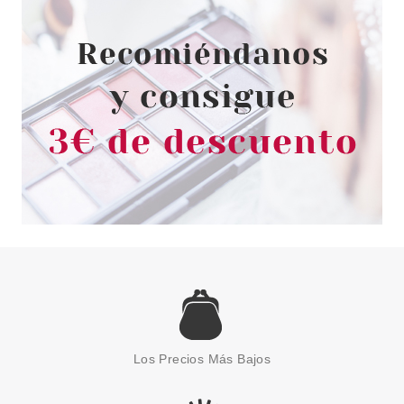
ML SET REGALO
Pvr 67.00€
desde
37.49€
-44%
HERMES
HERMES H24 EDT 100 ML +
MINI 12.5 ML SET REGALO
Los Precios Más Bajos
Pvr 120.00€
desde
83.99€
-30%