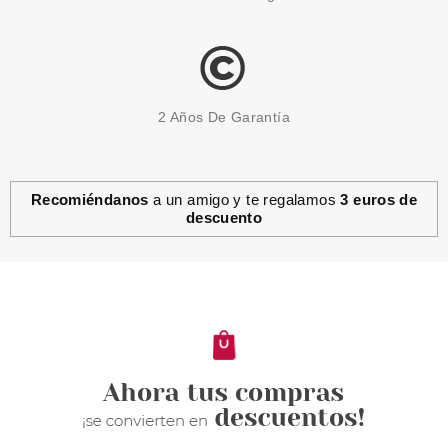
2 Años De Garantía
Recomiéndanos
a un amigo y te regalamos
3 euros de
descuento
HERMES
HERMES H24 EDT 100 ML +
MINI 5 ML + HIDRATANTE
FACIAL 20 ML SET REGALO
Pvr 124.00€
desde
86.99€
-30%