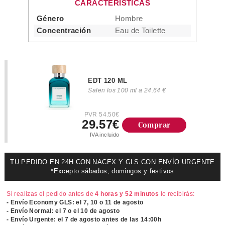
CARACTERÍSTICAS
Género
Hombre
Concentración
Eau de Toilette
EDT 120 ML
Salen los 100 ml a 24.64 €
PVR 54.50€
29.57€
Comprar
IVA incluido
TU PEDIDO EN 24H CON NACEX Y GLS CON ENVÍO URGENTE
*Excepto sábados, domingos y festivos
Si realizas el pedido antes de
4 horas y 52 minutos
lo recibirás:
- Envío Economy GLS: el
7, 10 o 11 de agosto
- Envío Normal: el
7 o el 10 de agosto
- Envío Urgente: el
7 de agosto antes de las 14:00h