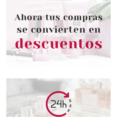
TRUSSARDI
TRUSSARDI RIFLESSO UOMO
EDT 50 ML + S/G 100 ML SET
REGALO
Pvr 68.00€
desde
34.95€
-49%