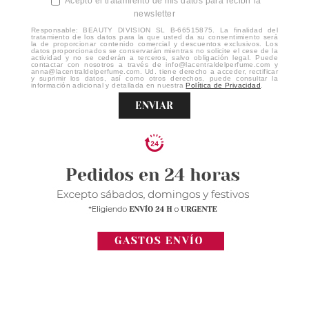
Acepto el tratamiento de mis datos para recibir la
newsletter
Responsable: BEAUTY DIVISION SL B-66515875. La finalidad del
tratamiento de los datos para la que usted da su consentimiento será
la de proporcionar contenido comercial y descuentos exclusivos. Los
datos proporcionados se conservarán mientras no solicite el cese de la
actividad y no se cederán a terceros, salvo obligación legal. Puede
contactar con nosotros a través de info@lacentraldelperfume.com y
anna@lacentraldelperfume.com. Ud. tiene derecho a acceder, rectificar
y suprimir los datos, así como otros derechos, puede consultar la
información adicional y detallada en nuestra
Política de Privacidad
.
ENVIAR