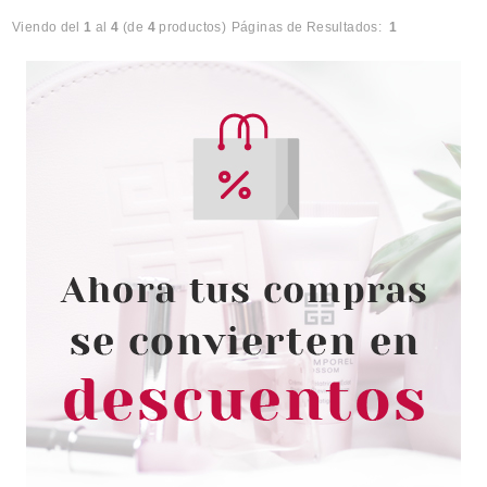
Viendo del
1
al
4
(de
4
productos)
Páginas de Resultados:
1