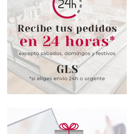
4711
4711 EDC 100 ML
Pvr 12.50€
desde
7.05€
-44%