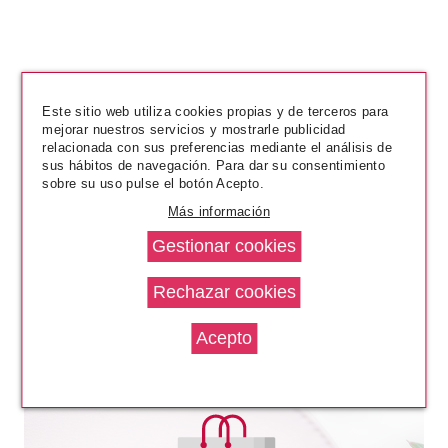
4711
Este sitio web utiliza cookies propias y de terceros para
4711 EDC 20 ML VP
mejorar nuestros servicios y mostrarle publicidad
relacionada con sus preferencias mediante el análisis de
sus hábitos de navegación. Para dar su consentimiento
Pvr 6.95€
desde
sobre su uso pulse el botón Acepto.
3.40€
-51%
Más información
PRODUCTOS RELACIONADOS