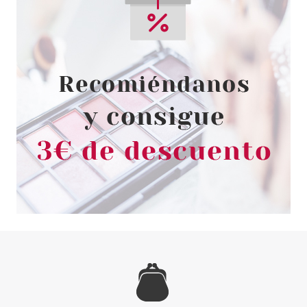
4711
4711 EDC 20 ML VP
Pvr 6.95€
desde
3.40€
-51%
4711
4711 EDC 150 ML
PRESENTACION SIN CAJA