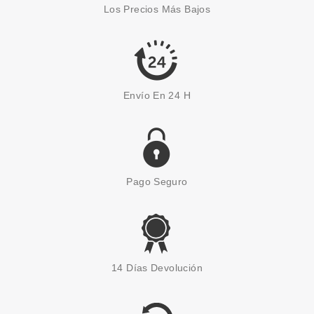
Los Precios Más Bajos
Pvr 16.50€
desde
9.85€
-40%
Envío En 24 H
Pago Seguro
4711
4711 ACQUA COLONIA LYCHEE
14 Días Devolución
& WHITE MINT EDC 100 ML
Pvr 39.90€
desde
17.79€
-55%