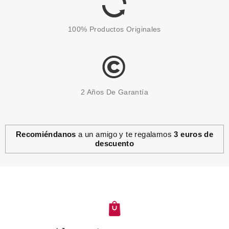
100% Productos Originales
2 Años De Garantía
Recomiéndanos
a un amigo y te regalamos
3 euros de
descuento
4711
4711 ACQUA COLONIA INTENSE
REFRESHING LAGOONS OF
LAOS EDC 50 ML VP
Pvr 39.00€
desde
17.50€
-55%