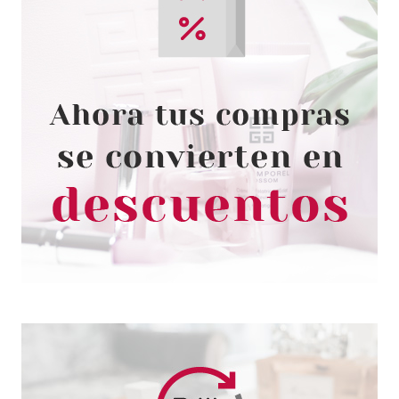
4711
4711 JABON 100 GR.
Pvr 11.00€
desde
3.15€
-71%