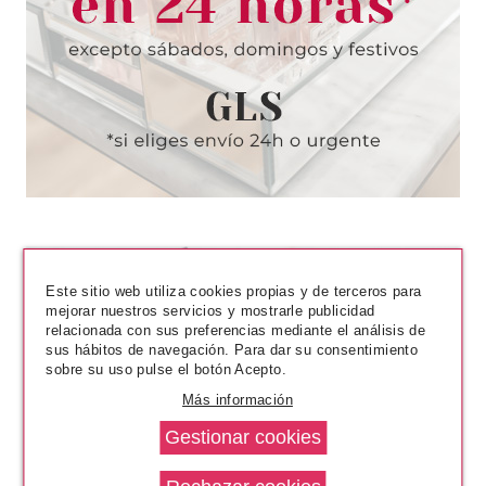
CREME 200ML
Pvr 28.90€
desde
11.90€
-59%
Este sitio web utiliza cookies propias y de terceros para
mejorar nuestros servicios y mostrarle publicidad
relacionada con sus preferencias mediante el análisis de
sus hábitos de navegación. Para dar su consentimiento
WELLA PROFESSIONAL
sobre su uso pulse el botón Acepto.
WELLLA PROFESSIONAL SP
COLOR SAVE
Más información
ACONDICIONADOR BI-PHASE
185 ML
Pvr 19.60€
desde
9.90€
-49%