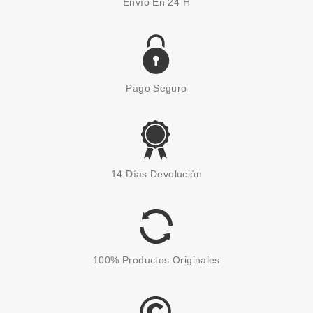
Envío En 24 H
Pago Seguro
WELLA PROFESSIONAL
WELLA PROFESSIONAL SP
14 Días Devolución
WEIGHTLESS FINISH FINISHING
CARE CREMA VOLUMINIZANTE
125 ML
Pvr 18.00€
desde
3.50€
-81%
100% Productos Originales