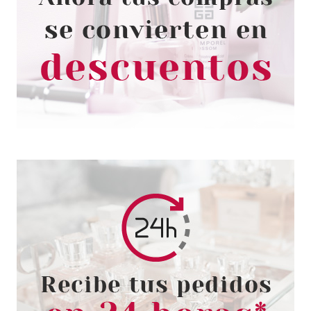
WELLA PROFESSIONAL
LUXEOIL KERATIN
ACONDICIONADOR 1000 ML
Pvr 35.90€
desde
19.95€
-44%
WELLA PROFESSIONAL
WELLA SYSTEM
PROFESSIONAL LUXE OIL
KERATIN CONDITIONING