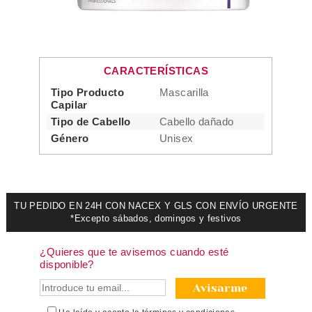
CARACTERÍSTICAS
Tipo Producto
Mascarilla
Capilar
Tipo de Cabello
Cabello dañado
Género
Unisex
TU PEDIDO EN 24H CON NACEX Y GLS CON ENVÍO URGENTE
*Excepto sábados, domingos y festivos
¿Quieres que te avisemos cuando esté
disponible?
Avisarme