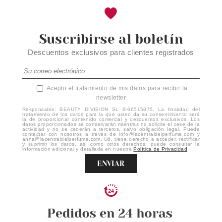
Suscribirse al boletín
Descuentos exclusivos para clientes registrados
Acepto el tratamiento de mis datos para recibir la
newsletter
Responsable: BEAUTY DIVISION SL B-66515875. La finalidad del
tratamiento de los datos para la que usted da su consentimiento será
la de proporcionar contenido comercial y descuentos exclusivos. Los
datos proporcionados se conservarán mientras no solicite el cese de la
actividad y no se cederán a terceros, salvo obligación legal. Puede
contactar con nosotros a través de info@lacentraldelperfume.com y
anna@lacentraldelperfume.com. Ud. tiene derecho a acceder, rectificar
y suprimir los datos, así como otros derechos, puede consultar la
información adicional y detallada en nuestra
Política de Privacidad
.
ENVIAR