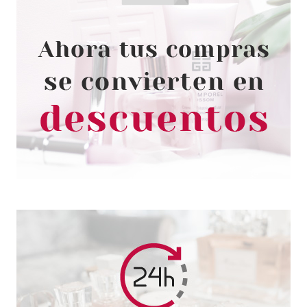
VERSACE
VERSACE BRIGHT CRYSTAL
EDT 30 ML
Pvr 65.00€
desde
38.95€
-40%