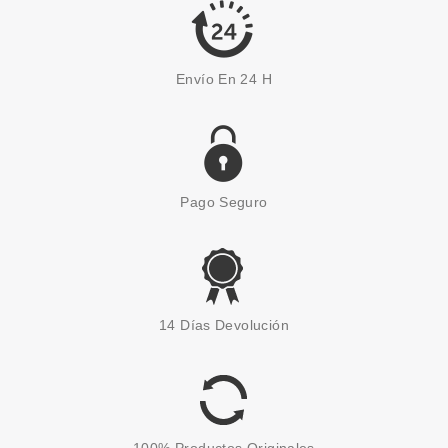
42.75€
-34%
Envío En 24 H
Pago Seguro
VERSACE
VERSACE DYLAN TURQUOISE
14 Días Devolución
FEMME EDT 30ML
Pvr 70.00€
desde
38.95€
-44%