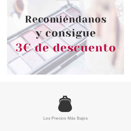
Pvr 126.00€
desde
66.90€
-47%
VERSACE
VERSACE BRIGHT CRYSTAL
ABSOLU EDP 30 ML
Los Precios Más Bajos
Pvr 65.00€
desde