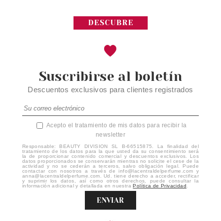
Suscribirse al boletín
Descuentos exclusivos para clientes registrados
Acepto el tratamiento de mis datos para recibir la
newsletter
Responsable: BEAUTY DIVISION SL B-66515875. La finalidad del
tratamiento de los datos para la que usted da su consentimiento será
la de proporcionar contenido comercial y descuentos exclusivos. Los
datos proporcionados se conservarán mientras no solicite el cese de la
actividad y no se cederán a terceros, salvo obligación legal. Puede
contactar con nosotros a través de info@lacentraldelperfume.com y
anna@lacentraldelperfume.com. Ud. tiene derecho a acceder, rectificar
y suprimir los datos, así como otros derechos, puede consultar la
información adicional y detallada en nuestra
Política de Privacidad
.
ENVIAR