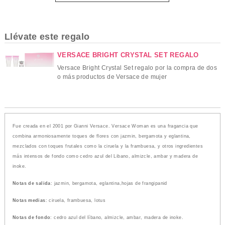
Llévate este regalo
VERSACE BRIGHT CRYSTAL SET REGALO
Versace Bright Crystal Set regalo por la compra de dos
o más productos de Versace de mujer
Fue creada en el 2001 por Gianni Versace. Versace Woman es una fragancia que
combina armoniosamente toques de flores con jazmin, bergamota y eglantina,
mezclados con toques frutales como la ciruela y la frambuesa, y otros ingredientes
más intensos de fondo como cedro azul del Libano, almizcle, ambar y madera de
inoke.
Notas de salida
: jazmin, bergamota, eglantina,hojas de frangipanid
Notas medias
: ciruela, frambuesa, lotus
Notas de fondo
: cedro azul del líbano, almizcle, ambar, madera de inoke.