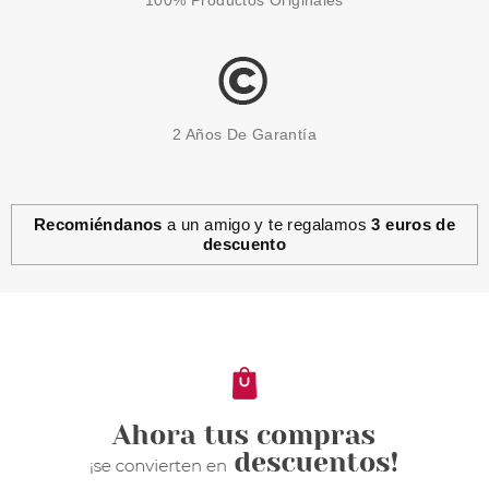
100% Productos Originales
2 Años De Garantía
Recomiéndanos
a un amigo y te regalamos
3 euros de
descuento
VERSACE
VERSACE EROS FEMME EDP
50 ML
Pvr 89.50€
desde
58.99€
-34%