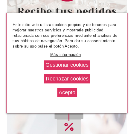
VERSACE
VERSACE BRIGHT CRYSTAL
ABSOLU EDP 50 ML
Este sitio web utiliza cookies propias y de terceros para
Pvr 95.00€
desde
mejorar nuestros servicios y mostrarle publicidad
57.99€
-39%
relacionada con sus preferencias mediante el análisis de
sus hábitos de navegación. Para dar su consentimiento
sobre su uso pulse el botón Acepto.
Más información
VERSACE
VERSACE CRYSTAL NOIR EDT
90 ML