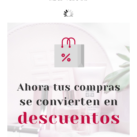
VERSACE
VERSACE DYLAN BLUE FEMME
EDP 100 ML
Pvr 135.00€
desde
65.15€
-52%