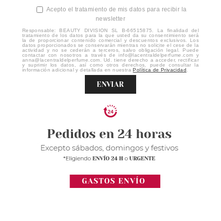
Acepto el tratamiento de mis datos para recibir la
newsletter
Responsable: BEAUTY DIVISION SL B-66515875. La finalidad del
tratamiento de los datos para la que usted da su consentimiento será
la de proporcionar contenido comercial y descuentos exclusivos. Los
datos proporcionados se conservarán mientras no solicite el cese de la
actividad y no se cederán a terceros, salvo obligación legal. Puede
contactar con nosotros a través de info@lacentraldelperfume.com y
anna@lacentraldelperfume.com. Ud. tiene derecho a acceder, rectificar
y suprimir los datos, así como otros derechos, puede consultar la
información adicional y detallada en nuestra
Política de Privacidad
.
ENVIAR