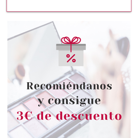
VERSACE
VERSACE BRIGHT CRYSTAL
ABSOLU EDP 30 ML
Pvr 65.00€
desde
42.75€
-34%