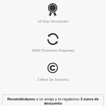
VERSACE
VERSACE CRYSTAL NOIR EDT
14 Días Devolución
90 ML
Pvr 126.00€
desde
66.90€
-47%
100% Productos Originales
2 Años De Garantía
Recomiéndanos
a un amigo y te regalamos
3 euros de
descuento
VERSACE