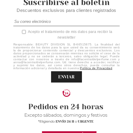
Suscribirse al boletín
Descuentos exclusivos para clientes registrados
Acepto el tratamiento de mis datos para recibir la
newsletter
Responsable: BEAUTY DIVISION SL B-66515875. La finalidad del
tratamiento de los datos para la que usted da su consentimiento será
la de proporcionar contenido comercial y descuentos exclusivos. Los
datos proporcionados se conservarán mientras no solicite el cese de la
actividad y no se cederán a terceros, salvo obligación legal. Puede
contactar con nosotros a través de info@lacentraldelperfume.com y
anna@lacentraldelperfume.com. Ud. tiene derecho a acceder, rectificar
y suprimir los datos, así como otros derechos, puede consultar la
información adicional y detallada en nuestra
Política de Privacidad
.
ENVIAR