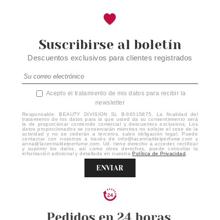
Suscribirse al boletín
Descuentos exclusivos para clientes registrados
Acepto el tratamiento de mis datos para recibir la
newsletter
Responsable: BEAUTY DIVISION SL B-66515875. La finalidad del
tratamiento de los datos para la que usted da su consentimiento será
la de proporcionar contenido comercial y descuentos exclusivos. Los
datos proporcionados se conservarán mientras no solicite el cese de la
actividad y no se cederán a terceros, salvo obligación legal. Puede
contactar con nosotros a través de info@lacentraldelperfume.com y
anna@lacentraldelperfume.com. Ud. tiene derecho a acceder, rectificar
y suprimir los datos, así como otros derechos, puede consultar la
información adicional y detallada en nuestra
Política de Privacidad
.
ENVIAR