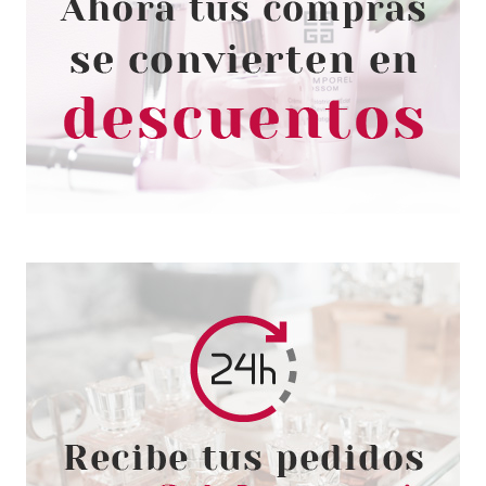
SKEYNDOR
SKEYNDOR TIMELESS
PRODIGY THE EYE PATCH
PARCHES ANTIARRUGAS 4
UNIDADES
Pvr 39.75€
desde
35.28€
-11%
SKEYNDOR
SKEYNDOR ETERNAL ICY EYE
CREAM ETERNAL 15 ML