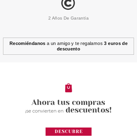
2 Años De Garantía
Recomiéndanos
a un amigo y te regalamos
3 euros de
descuento
SKEYNDOR
SKEYNDOR EXPERT CLEANSE
PRO GEL DESINCRUSTANTE
250 ML
Pvr 50.80€
desde
33.70€
-34%