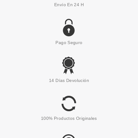
Envío En 24 H
Pago Seguro
SKEYNDOR
SKEYNDOR CORRECTIVE
14 Días Devolución
RELLENO DE ARRUGAS
PROGRAMA PROFESSIONAL DE
CABINA
Pvr 180.00€
desde
115.50€
-36%
100% Productos Originales