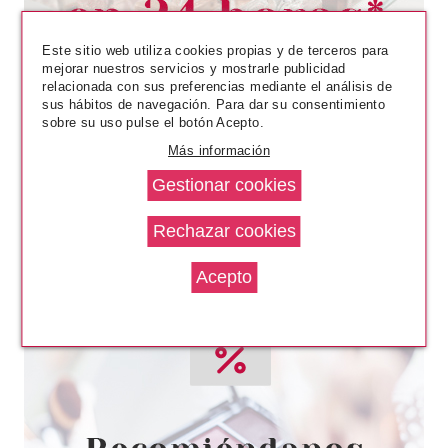
Pvr 48.45€
desde
34.39€
-29%
Este sitio web utiliza cookies propias y de terceros para
mejorar nuestros servicios y mostrarle publicidad
relacionada con sus preferencias mediante el análisis de
sus hábitos de navegación. Para dar su consentimiento
sobre su uso pulse el botón Acepto.
Más información
SKEYNDOR
SKEYNDOR AQUATERM
TRATAMIENTO REQUILIBRANTE
O2 PROFESIONAL DE CABINA
Pvr 150.00€
desde
79.00€
-47%