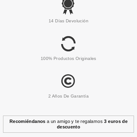
SEBASTIAN PROFESSIONAL
SEBASTIAN MAN THE
14 Días Devolución
MULTITASKER GEL 3 EN 1 250
ML
Pvr 15.50€
desde
8.24€
-47%
100% Productos Originales
2 Años De Garantía
Recomiéndanos
a un amigo y te regalamos
3 euros de
descuento
SEBASTIAN PROFESSIONAL
SEBASTIAN PENETRAITT DEEP