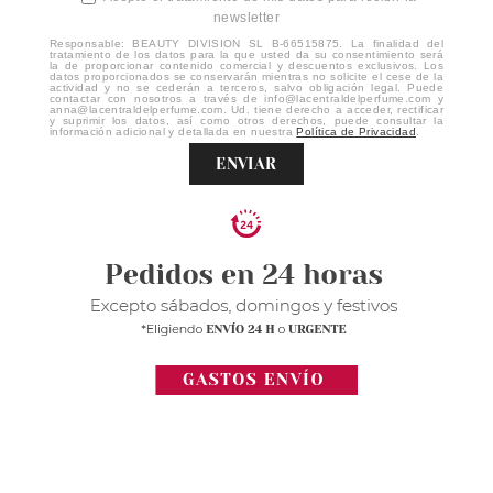
newsletter
Responsable: BEAUTY DIVISION SL B-66515875. La finalidad del
tratamiento de los datos para la que usted da su consentimiento será
la de proporcionar contenido comercial y descuentos exclusivos. Los
datos proporcionados se conservarán mientras no solicite el cese de la
actividad y no se cederán a terceros, salvo obligación legal. Puede
contactar con nosotros a través de info@lacentraldelperfume.com y
anna@lacentraldelperfume.com. Ud. tiene derecho a acceder, rectificar
y suprimir los datos, así como otros derechos, puede consultar la
información adicional y detallada en nuestra
Política de Privacidad
.
ENVIAR