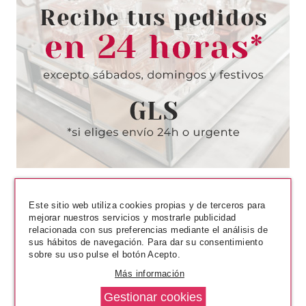
LOTTIE LONDON
LOTTIE LONDON PINCEL
PEQUEÑO PARA SOMBRA DE
OJOS PERFECTLY PRECISE
Pvr 7.90€
desde
2.50€
-68%
Este sitio web utiliza cookies propias y de terceros para
mejorar nuestros servicios y mostrarle publicidad
relacionada con sus preferencias mediante el análisis de
sus hábitos de navegación. Para dar su consentimiento
sobre su uso pulse el botón Acepto.
REAL TECHNIQUES
Más información
REAL TECHNIQUES MIRACLE
COMPLEXION-ESPONJA DE