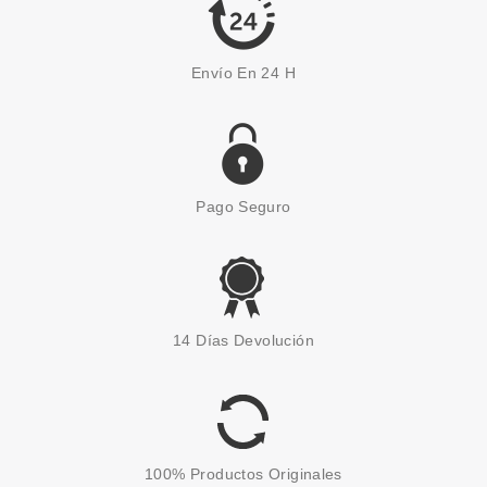
Envío En 24 H
Pago Seguro
UBU
UBU SPONGE CAKES DUO DE
14 Días Devolución
ESPONJAS APLICADORAS
Pvr 5.90€
desde
1.90€
-68%
100% Productos Originales