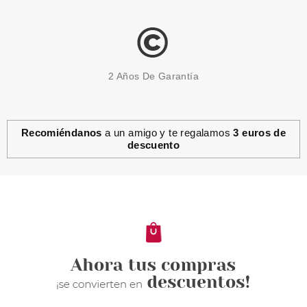
2 Años De Garantía
Recomiéndanos
a un amigo y te regalamos
3 euros de
descuento
LOTTIE LONDON
LOTTIE LONDON CONTOUR
QUEEN BROCHA CON BORDE
PLANO
Pvr 12.99€
desde
4.95€
-62%