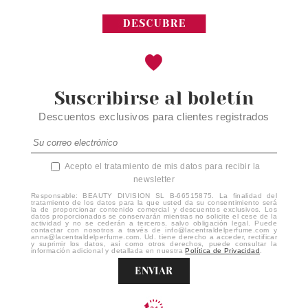
Suscribirse al boletín
Descuentos exclusivos para clientes registrados
Acepto el tratamiento de mis datos para recibir la
newsletter
Responsable: BEAUTY DIVISION SL B-66515875. La finalidad del
tratamiento de los datos para la que usted da su consentimiento será
la de proporcionar contenido comercial y descuentos exclusivos. Los
datos proporcionados se conservarán mientras no solicite el cese de la
actividad y no se cederán a terceros, salvo obligación legal. Puede
contactar con nosotros a través de info@lacentraldelperfume.com y
anna@lacentraldelperfume.com. Ud. tiene derecho a acceder, rectificar
y suprimir los datos, así como otros derechos, puede consultar la
información adicional y detallada en nuestra
Política de Privacidad
.
ENVIAR