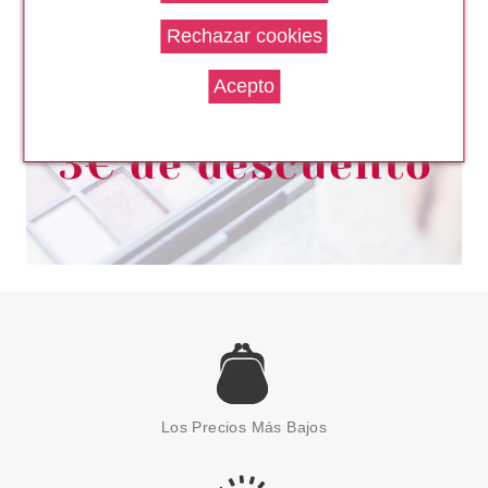
MAQUILLAJE
Pvr 9.99€
desde
6.55€
-34%
REAL TECHNIQUES
REAL TECHNIQUES ESPONJA
DE MAQUILLAJE + FUNDA DE
Los Precios Más Bajos
VIAJE
Pvr 10.50€
desde
8.36€
-20%