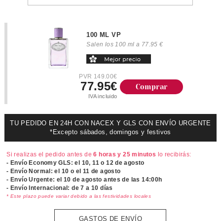
100 ML VP
Salen los 100 ml a 77.95 €
PVR 149.00€
77.95€
Comprar
IVA incluido
TU PEDIDO EN 24H CON NACEX Y GLS CON ENVÍO URGENTE
*Excepto sábados, domingos y festivos
Si realizas el pedido antes de
6 horas y 25 minutos
lo recibirás:
- Envío Economy GLS: el
10, 11 o 12 de agosto
- Envío Normal: el
10 o el 11 de agosto
- Envío Urgente: el
10 de agosto antes de las 14:00h
- Envío Internacional: de 7 a 10 días
* Este plazo puede variar debido a las festividades locales
GASTOS DE ENVÍO