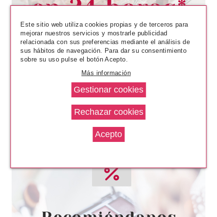
RECARGA
Pvr 135.00€
desde
72.80€
-46%
Este sitio web utiliza cookies propias y de terceros para
mejorar nuestros servicios y mostrarle publicidad
relacionada con sus preferencias mediante el análisis de
sus hábitos de navegación. Para dar su consentimiento
sobre su uso pulse el botón Acepto.
Más información
PRADA
PRADA INFUSION D'YLANG EDP
100 ML VP
Pvr 145.00€
desde
83.95€
-42%