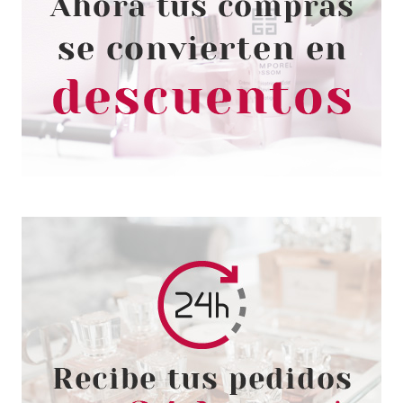
PRADA
PRADA PARADOXE EDP 50 ML
+ EDP 100 ML RECARGA SET
REGALO
Pvr 182.00€
desde
125.95€
-31%
PRADA
PRADA PARADOXE VIRTUAL
FLOWER EDP 100 ML