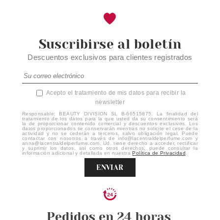
Suscribirse al boletín
Descuentos exclusivos para clientes registrados
Acepto el tratamiento de mis datos para recibir la
newsletter
Responsable: BEAUTY DIVISION SL B-66515875. La finalidad del
tratamiento de los datos para la que usted da su consentimiento será
la de proporcionar contenido comercial y descuentos exclusivos. Los
datos proporcionados se conservarán mientras no solicite el cese de la
actividad y no se cederán a terceros, salvo obligación legal. Puede
contactar con nosotros a través de info@lacentraldelperfume.com y
anna@lacentraldelperfume.com. Ud. tiene derecho a acceder, rectificar
y suprimir los datos, así como otros derechos, puede consultar la
información adicional y detallada en nuestra
Política de Privacidad
.
ENVIAR