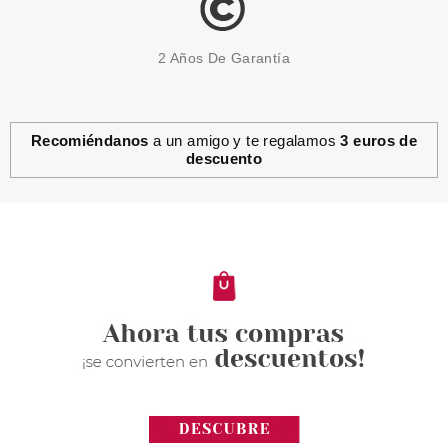
2 Años De Garantía
Recomiéndanos
a un amigo y te regalamos
3 euros de
descuento
PRADA
PRADA LA FEMME L´EAU EDT
100 ML
Pvr 155.00€
desde
78.95€
-49%