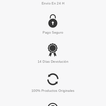
Envío En 24 H
Pago Seguro
PRADA
PRADA LA FEMME EDP 50 ML
14 Días Devolución
Pvr 88.00€
desde
67.25€
-24%
100% Productos Originales