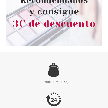
PRADA
PRADA PARADOXE VIRTUAL
FLOWER EDP 50 ML
Los Precios Más Bajos
RECARGABLE
Pvr 125.00€
desde
68.95€
-45%