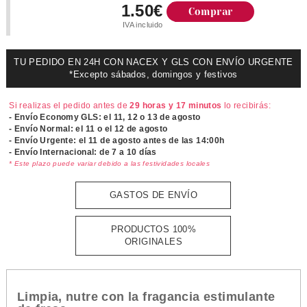
1.50€
Comprar
IVA incluido
TU PEDIDO EN 24H CON NACEX Y GLS CON ENVÍO URGENTE
*Excepto sábados, domingos y festivos
Si realizas el pedido antes de
29 horas y 17 minutos
lo recibirás:
- Envío Economy GLS: el
11, 12 o 13 de agosto
- Envío Normal: el
11 o el 12 de agosto
- Envío Urgente: el
11 de agosto antes de las 14:00h
- Envío Internacional: de 7 a 10 días
* Este plazo puede variar debido a las festividades locales
GASTOS DE ENVÍO
PRODUCTOS 100%
ORIGINALES
Limpia, nutre con la fragancia
estimulante