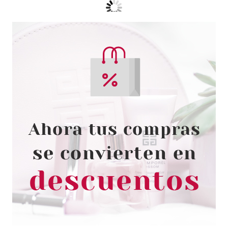
FRESH FEEL
FRESH FEEL GEL DE DUCHA
MOUSSEL VAINILLA 750 ML
Pvr 1.90€
desde
1.35€
-29%