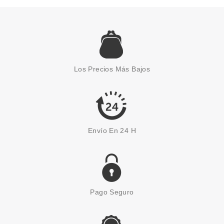
FRESH FEEL
FRESH FEEL GEL DE DUCHA
MOUSSEL CLASSIC 750 ML
Los Precios Más Bajos
Pvr 1.90€
desde
1.35€
-29%
Envío En 24 H
Pago Seguro