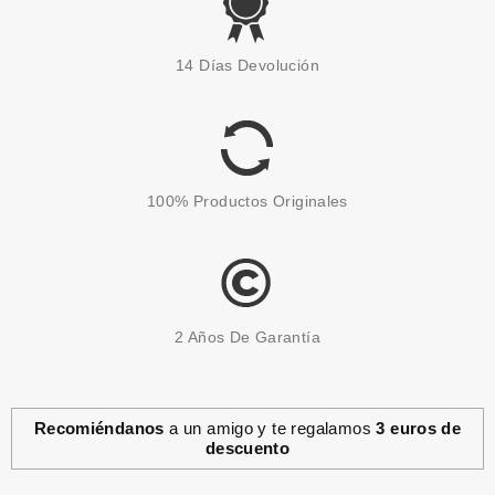
LAISEVEN
LAISEVEN GEL DE BAÑO
14 Días Devolución
COCONUT 750 ML
desde
1.75€
100% Productos Originales
2 Años De Garantía
Recomiéndanos
a un amigo y te regalamos
3 euros de
descuento
NELLY
NELLY GEL DE DUCHA