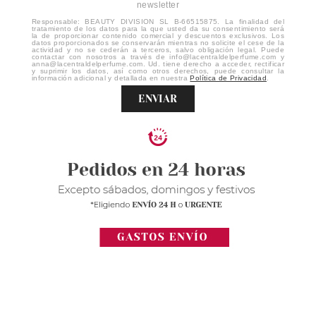
newsletter
Responsable: BEAUTY DIVISION SL B-66515875. La finalidad del
tratamiento de los datos para la que usted da su consentimiento será
la de proporcionar contenido comercial y descuentos exclusivos. Los
datos proporcionados se conservarán mientras no solicite el cese de la
actividad y no se cederán a terceros, salvo obligación legal. Puede
contactar con nosotros a través de info@lacentraldelperfume.com y
anna@lacentraldelperfume.com. Ud. tiene derecho a acceder, rectificar
y suprimir los datos, así como otros derechos, puede consultar la
información adicional y detallada en nuestra
Política de Privacidad
.
ENVIAR