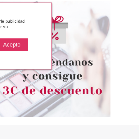
rle publicidad
r su
ATRIX
MATRIX
OTAL RESULTS
MATRIX TOTAL RESULTS
URE CHAMPU
INSTACURE ACONDICIONADOR
TURA 300 ML
ANTIROTURA 300 ML
desde
Pvr 16.50€
desde
11.30€
10.50€
-36%