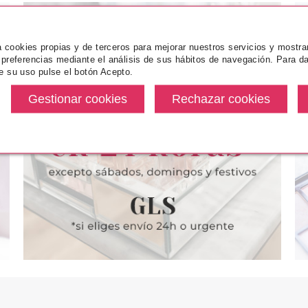
za cookies propias y de terceros para mejorar nuestros servicios y mostra
 preferencias mediante el análisis de sus hábitos de navegación. Para da
e su uso pulse el botón Acepto.
IX
MATRIX
M
L RESULTS
MATRIX TOTAL RESULTS
MATRIX T
NDITIONER
TEXTURE GAMES TEXTURE
INSTAC
ML
CONDITIONER 300 ML
ANTIRO
desde
Pvr 11.00€
desde
Pvr 18.50€
0.90€
3.16€
-71%
-39%