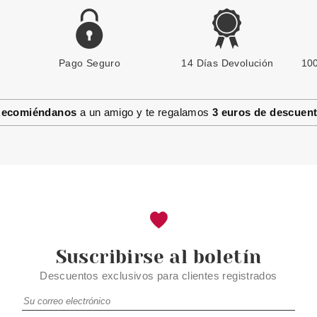
Pago Seguro
MATRIX
14 Días Devolución
100
MATRIX STYLE LINK VOLUME
BOOSTER 30ML
ecomiéndanos
a un amigo y te regalamos
3 euros de descuen
Pvr 14.90€
desde
7.90€
-47%
Suscribirse al boletín
Descuentos exclusivos para clientes registrados