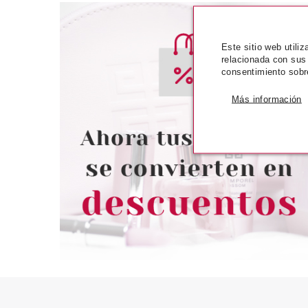
Este sitio web utili
relacionada con sus
consentimiento sobr
MATRIX
MATR
MATRIX TOTAL RESULTS NO
MATRIX TOTA
Más información
STAIN QUITAMANCHAS DE
BRASS OFF CO
COLOR 237 ML
1000
Pvr 25.50€
desde
Pvr 32.50€
15.90€
2
-38%
-36%