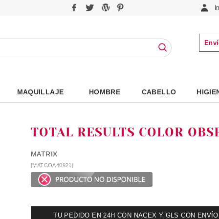
I
Enví
MAQUILLAJE
HOMBRE
CABELLO
HIGIE
TOTAL RESULTS COLOR OBS
MATRIX
[MATCOA40921]
TU PEDIDO EN 24H CON NACEX Y GLS CON ENVÍO UR