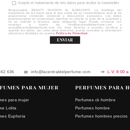
Acepto el tratamiento de mis datos para recibir la newsletter
Responsable: BEAUTY DIVISION SL B-66515875. La finalidad del
tratamiento de los datos para la que usted da su consentimiento será la de
proporcionar contenido comercial y descuentos exclusivos. Los datos
proporcionados se conservarán mientras no solicite el cese de la actividad y
no se cederán a terceros, salvo obligación legal. Puede contactar con
nosotros a través de info@lacentraldelperfume.com y
anna@lacentraldelperfume.com. Ud. tiene derecho a acceder, rectificar y
suprimir los datos, así como otros derechos, puede consultar la información
adicional y detallada en nuestra
Política de Privacidad
.
ENVIAR
862 636
info@lacentraldelperfume.com
L-V: 8:00 a
FUMES PARA MUJER
PERFUMES PARA 
mes para mujer
Perfumes ck hombre
me Lolita
Perfumes hombre
mes Euphoria
Perfumes hombres precios