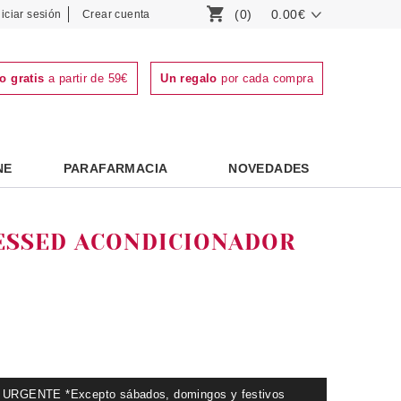
(0)
0.00€
niciar sesión
Crear cuenta
o gratis
a partir de 59€
Un regalo
por cada compra
NE
PARAFARMACIA
NOVEDADES
ESSED ACONDICIONADOR
GENTE *Excepto sábados, domingos y festivos