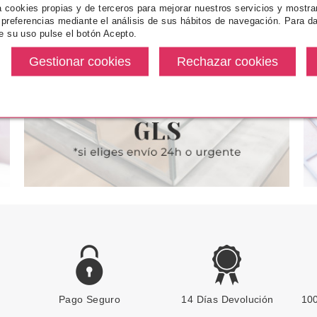
VEN
LAISEVEN
LA
za cookies propias y de terceros para mejorar nuestros servicios y mostra
A DE MANOS
LAISEVEN CREMA
LAISEVEN J
 preferencias mediante el análisis de sus hábitos de navegación. Para da
 30 ML
REPARADORA CODOS,
SPA
e su uso pulse el botón Acepto.
RODRILLAS & TALONES 125 ML
e
desde
5€
1.40€
1
Pago Seguro
LAISEVEN
14 Días Devolución
100
LAISEVEN GEL