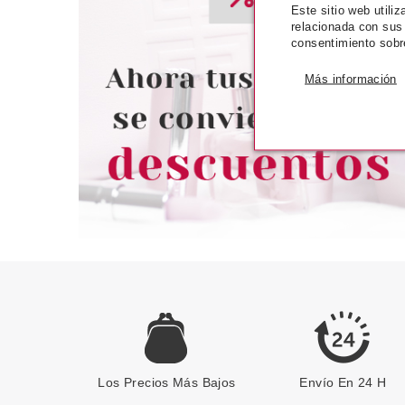
LAISEVEN
LAISE
Este sitio web utili
LAISEVEN GEL DE BAÑO KIWI
LAISEVEN CREM
relacionada con sus
100 ML
MACADAMIA
consentimiento sobr
Más información
desde
desd
0.99€
0.9
Los Precios Más Bajos
Envío En 24 H