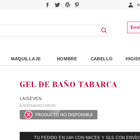
I
Enví
MAQUILLAJE
HOMBRE
CABELLO
HIGIE
GEL DE BAÑO TABARCA
LAISEVEN
[LAISTABARC243525]
TU PEDIDO EN 24H CON NACEX Y GLS CON ENVÍO UR