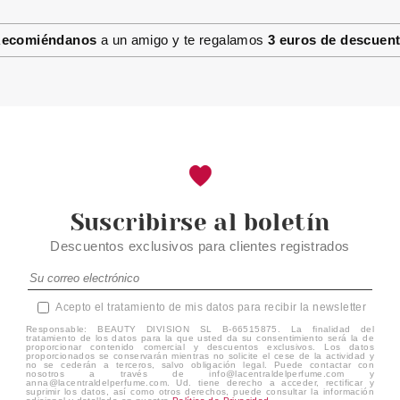
HIDROALCOHÓLICO SIN
ACLARADO 100 ML
ecomiéndanos
a un amigo y te regalamos
3 euros de descuen
desde
0.85€
Suscribirse al boletín
Descuentos exclusivos para clientes registrados
Acepto el tratamiento de mis datos para recibir la newsletter
Responsable: BEAUTY DIVISION SL B-66515875. La finalidad del
tratamiento de los datos para la que usted da su consentimiento será la de
proporcionar contenido comercial y descuentos exclusivos. Los datos
proporcionados se conservarán mientras no solicite el cese de la actividad y
no se cederán a terceros, salvo obligación legal. Puede contactar con
nosotros a través de info@lacentraldelperfume.com y
anna@lacentraldelperfume.com. Ud. tiene derecho a acceder, rectificar y
suprimir los datos, así como otros derechos, puede consultar la información