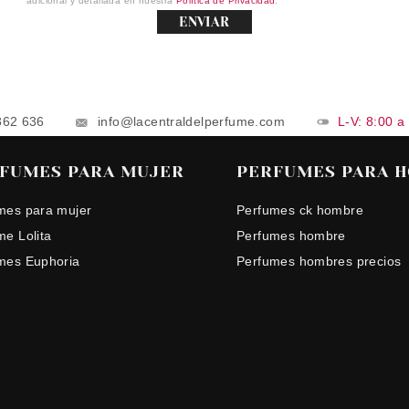
adicional y detallada en nuestra
Política de Privacidad
.
ENVIAR
862 636
info@lacentraldelperfume.com
L-V: 8:00 a
FUMES PARA MUJER
PERFUMES PARA 
mes para mujer
Perfumes ck hombre
me Lolita
Perfumes hombre
mes Euphoria
Perfumes hombres precios