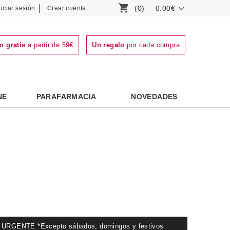
(0)
0.00€
niciar sesión
Crear cuenta
o gratis
a partir de 59€
Un regalo
por cada compra
NE
PARAFARMACIA
NOVEDADES
GENTE *Excepto sábados, domingos y festivos