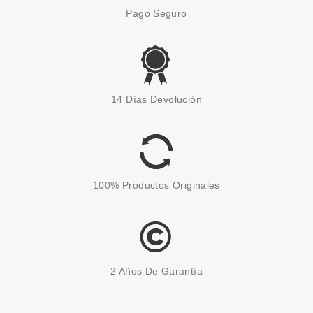
Pago Seguro
LAISEVEN
LAISEVEN BODYLOVERS BODY
14 Días Devolución
YOGURT FRESA 300 ML
desde
2.20€
100% Productos Originales
2 Años De Garantía