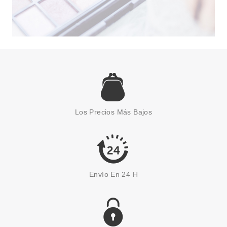
LAISEVEN
LAISEVEN GEL
HIDROALCOHÓLICO SIN
Los Precios Más Bajos
ACLARADO 100 ML
desde
0.85€
Envío En 24 H