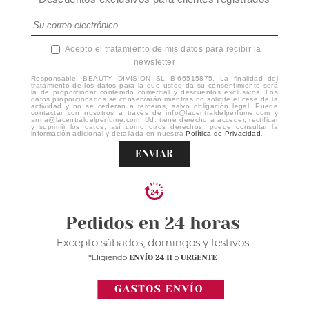
Acepto el tratamiento de mis datos para recibir la
newsletter
Responsable: BEAUTY DIVISION SL B-66515875. La finalidad del
tratamiento de los datos para la que usted da su consentimiento será
la de proporcionar contenido comercial y descuentos exclusivos. Los
datos proporcionados se conservarán mientras no solicite el cese de la
actividad y no se cederán a terceros, salvo obligación legal. Puede
contactar con nosotros a través de info@lacentraldelperfume.com y
anna@lacentraldelperfume.com. Ud. tiene derecho a acceder, rectificar
y suprimir los datos, así como otros derechos, puede consultar la
información adicional y detallada en nuestra
Política de Privacidad
.
ENVIAR