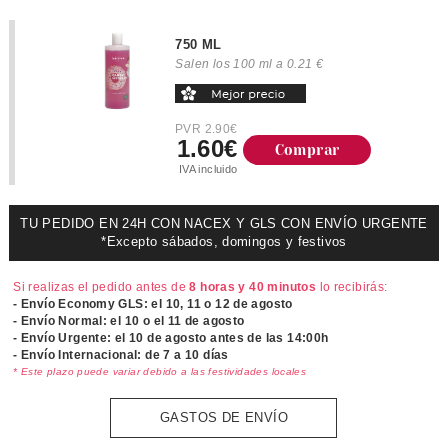
750 ML
Salen los 100 ml a 0.21 €
PVR 2.90€
1.60€
Comprar
IVA incluido
TU PEDIDO EN 24H CON NACEX Y GLS CON ENVÍO URGENTE
*Excepto sábados, domingos y festivos
Si realizas el pedido antes de
8 horas y 40 minutos
lo recibirás:
- Envío Economy GLS: el
10, 11 o 12 de agosto
- Envío Normal: el
10 o el 11 de agosto
- Envío Urgente: el
10 de agosto antes de las 14:00h
- Envío Internacional: de 7 a 10 días
* Este plazo puede variar debido a las festividades locales
GASTOS DE ENVÍO