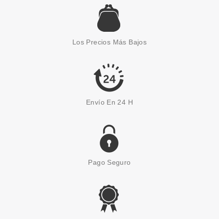
LAISEVEN
LAISEVEN JABÓN DE MANOS
CANDY 400 ML
Los Precios Más Bajos
desde
1.99€
Envío En 24 H
Pago Seguro
LAISEVEN
LAISEVEN BRUMA SWEET 200