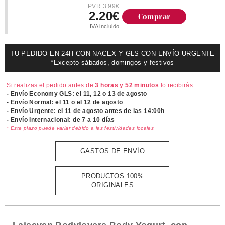
PVR 3.99€
2.20€
Comprar
IVA incluido
TU PEDIDO EN 24H CON NACEX Y GLS CON ENVÍO URGENTE
*Excepto sábados, domingos y festivos
Si realizas el pedido antes de
3 horas y 52 minutos
lo recibirás:
- Envío Economy GLS: el
11, 12 o 13 de agosto
- Envío Normal: el
11 o el 12 de agosto
- Envío Urgente: el
11 de agosto antes de las 14:00h
- Envío Internacional: de 7 a 10 días
* Este plazo puede variar debido a las festividades locales
GASTOS DE ENVÍO
PRODUCTOS 100%
ORIGINALES