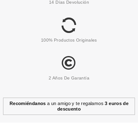
14 Días Devolución
ML
desde
1.75€
100% Productos Originales
2 Años De Garantía
Recomiéndanos
a un amigo y te regalamos
3 euros de
descuento
LAISEVEN
LAISEVEN GEL DE BAÑO
CANDY 750 ML
desde