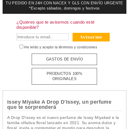
TU PEDIDO EN 24H CON NACEX Y GLS CON ENVÍO URGENTE
*Excepto sábados, domingos y festivos
¿Quieres que te avisemos cuando esté
disponible?
Avisarme
He leído y acepto la
términos y condiciones
GASTOS DE ENVÍO
PRODUCTOS 100%
ORIGINALES
Issey Miyake A Drop D'Issey, un perfume
que te sorprenderá
A Drop D'issey es el nuevo perfume de Issey Miyaked e la
familia olfativa floral lanzado en 2021. Su aroma dulce y
floral
invita a contemplar el mundo para descubrir la