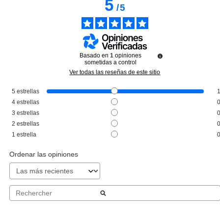
5
/
5
Basado en
1
opiniones
sometidas a control
Ver todas las reseñas de este sitio
5
estrellas
ISSEY MIYAKE
4
estrellas
ISSEY MIYAKE L´EAU D´ISSEY
3
estrellas
ROSE & ROSE EDP 90 ML
2
estrellas
Pvr 102.00€
desde
1
estrella
49.39€
-52%
Ordenar las opiniones
Avisarme