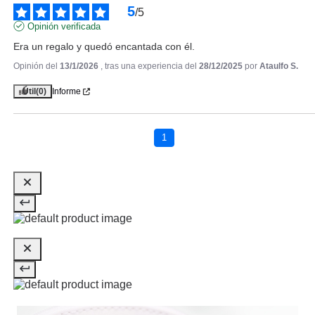
5
/
5
Opinión verificada
Era un regalo y quedó encantada con él.
Opinión del
13/1/2026
, tras una experiencia del
28/12/2025
por
Ataulfo S.
Útil
(0)
Informe
ISSEY MIYAKE
ISSEY MIYAKE L´EAU D´ISSEY
EDT 100 ML
1
Pvr 92.00€
desde
41.95€
-54%