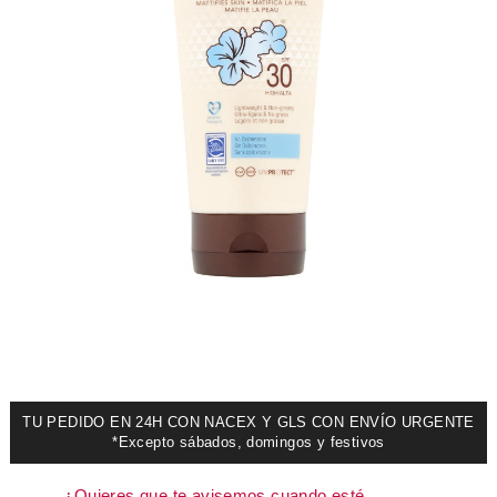
TU PEDIDO EN 24H CON NACEX Y GLS CON ENVÍO URGENTE
*Excepto sábados, domingos y festivos
¿Quieres que te avisemos cuando esté