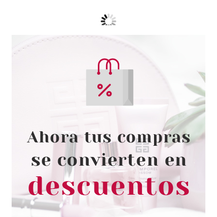
KATIVA
KATIVA MACADAMIA DEEP
HYDRATION TREATMENT 35GR
Pvr 2.35€
desde
0.90€
-62%