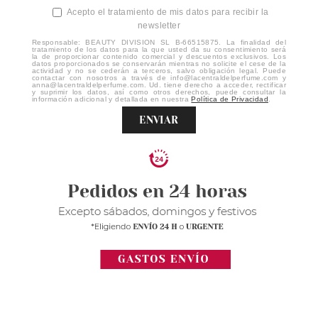
Acepto el tratamiento de mis datos para recibir la
newsletter
Responsable: BEAUTY DIVISION SL B-66515875. La finalidad del
tratamiento de los datos para la que usted da su consentimiento será
la de proporcionar contenido comercial y descuentos exclusivos. Los
datos proporcionados se conservarán mientras no solicite el cese de la
actividad y no se cederán a terceros, salvo obligación legal. Puede
contactar con nosotros a través de info@lacentraldelperfume.com y
anna@lacentraldelperfume.com. Ud. tiene derecho a acceder, rectificar
y suprimir los datos, así como otros derechos, puede consultar la
información adicional y detallada en nuestra
Política de Privacidad
.
ENVIAR