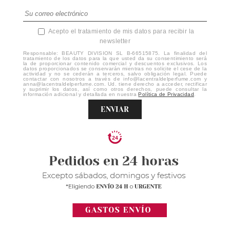
Acepto el tratamiento de mis datos para recibir la
newsletter
Responsable: BEAUTY DIVISION SL B-66515875. La finalidad del
tratamiento de los datos para la que usted da su consentimiento será
la de proporcionar contenido comercial y descuentos exclusivos. Los
datos proporcionados se conservarán mientras no solicite el cese de la
actividad y no se cederán a terceros, salvo obligación legal. Puede
contactar con nosotros a través de info@lacentraldelperfume.com y
anna@lacentraldelperfume.com. Ud. tiene derecho a acceder, rectificar
y suprimir los datos, así como otros derechos, puede consultar la
información adicional y detallada en nuestra
Política de Privacidad
.
ENVIAR