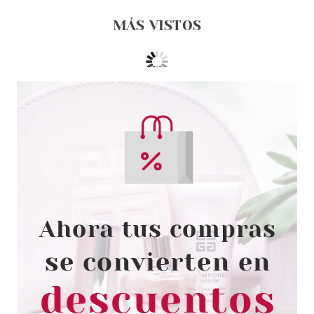
MÁS VISTOS
GATINEAU
GATINEAU DEFI LIFT 3D
PERFECT DESIGN
REVOLUMISING LIP CARE 10
ML
Pvr 37.99€
desde
24.50€
-36%