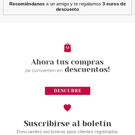
Recomiéndanos
a un amigo y te regalamos
3 euros de
descuento
GATINEAU
GATINEAU AGE BENEFIT
SERUM CONCENTRADO
REGENERADOR 25 ML
ULTIMAS UNIDADES
Pvr 59.90€
desde
41.43€
-31%
Suscribirse al boletín
Descuentos exclusivos para clientes registrados