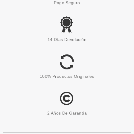
Pago Seguro
GATINEAU
GATINEAU VITAMINA
14 Días Devolución
SURACTIVEE HAND CREAM 75
ML
Pvr 24.00€
desde
12.87€
-46%
100% Productos Originales
2 Años De Garantía