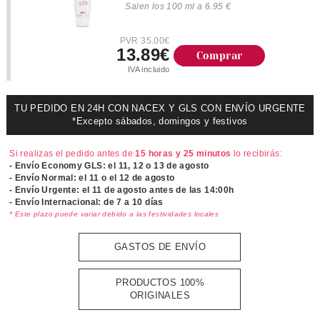
Salen los 100 ml a 6.95 €
PVR 35.00€
13.89€
Comprar
IVA incluido
TU PEDIDO EN 24H CON NACEX Y GLS CON ENVÍO URGENTE
*Excepto sábados, domingos y festivos
Si realizas el pedido antes de
15 horas y 25 minutos
lo recibirás:
- Envío Economy GLS: el
11, 12 o 13 de agosto
- Envío Normal: el
11 o el 12 de agosto
- Envío Urgente: el
11 de agosto antes de las 14:00h
- Envío Internacional: de 7 a 10 días
* Este plazo puede variar debido a las festividades locales
GASTOS DE ENVÍO
PRODUCTOS 100%
ORIGINALES