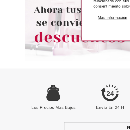
relacionada con sus
consentimiento sobr
Pvr 49.50€
2
-47%
Más información
Los Precios Más Bajos
Envío En 24 H
R