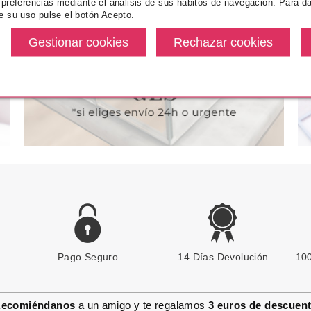
 preferencias mediante el análisis de sus hábitos de navegación. Para da
ALISADORA DE ARRUGAS E
e su uso pulse el botón Acepto.
IMPERFECCIONES 50 ML
desde
Pvr 65.05€
desde
Pvr 32.57€
5.99€
34.81€
-46%
-37%
Pago Seguro
14 Días Devolución
100
ecomiéndanos
a un amigo y te regalamos
3 euros de descuen