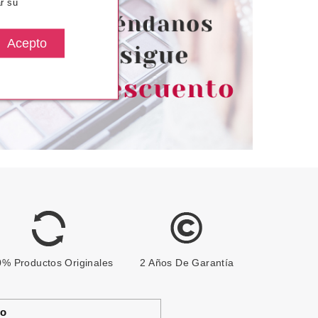
r su
desde
20.50€
% Productos Originales
2 Años De Garantía
to