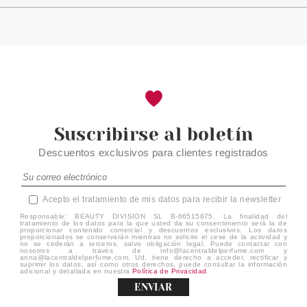
Suscribirse al boletín
Descuentos exclusivos para clientes registrados
Acepto el tratamiento de mis datos para recibir la newsletter
Responsable: BEAUTY DIVISION SL B-66515875. La finalidad del
tratamiento de los datos para la que usted da su consentimiento será la de
proporcionar contenido comercial y descuentos exclusivos. Los datos
proporcionados se conservarán mientras no solicite el cese de la actividad y
no se cederán a terceros, salvo obligación legal. Puede contactar con
nosotros a través de info@lacentraldelperfume.com y
anna@lacentraldelperfume.com. Ud. tiene derecho a acceder, rectificar y
suprimir los datos, así como otros derechos, puede consultar la información
adicional y detallada en nuestra
Política de Privacidad
.
ENVIAR