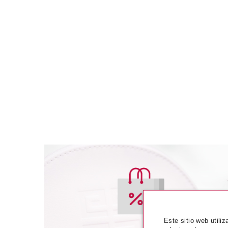
FILO
FILORGA AGE-PU
Este sitio web utili
ML