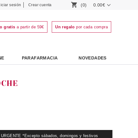
(0)
0.00€
niciar sesión
Crear cuenta
o gratis
a partir de 59€
Un regalo
por cada compra
NE
PARAFARMACIA
NOVEDADES
OCHE
GENTE *Excepto sábados, domingos y festivos