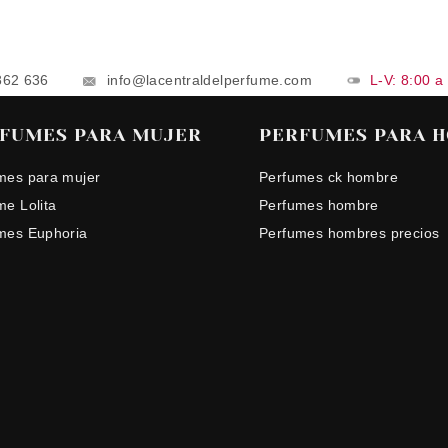
862 636
info@lacentraldelperfume.com
L-V: 8:00 a
FUMES PARA MUJER
PERFUMES PARA 
mes para mujer
Perfumes ck hombre
me Lolita
Perfumes hombre
mes Euphoria
Perfumes hombres precios