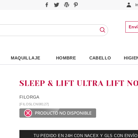
I
Enví
MAQUILLAJE
HOMBRE
CABELLO
HIGIE
SLEEP & LIFT ULTRA LIFT N
FILORGA
[FILOSLCN08127]
TU PEDIDO EN 24H CON NACEX Y GLS CON ENVÍO UR