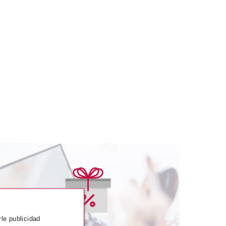
LORGA
YGEN-GLOW MASK
rle publicidad
75 ML