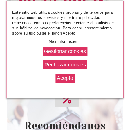
Pvr 3.59€
desde
2.99€
-17%
Este sitio web utiliza cookies propias y de terceros para
mejorar nuestros servicios y mostrarle publicidad
relacionada con sus preferencias mediante el análisis de
sus hábitos de navegación. Para dar su consentimiento
sobre su uso pulse el botón Acepto.
Más información
ESSENCE
ESSENCE PALETA ROSTRO Y
OJOS 4 SOMBRAS + COLORETE
+ ILUMINADOR 02 RISE AND
SHINE
Pvr 4.99€
desde
3.66€
-27%