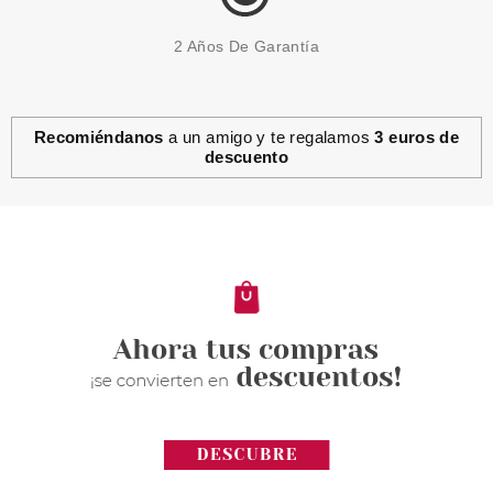
2 Años De Garantía
Recomiéndanos
a un amigo y te regalamos
3 euros de
descuento
ESSENCE
ESSENCE CORRECTOR
CAMOUFLAGE+ MATT
WATERPROOF 190 8 ML
Pvr 3.59€
desde
2.99€
-17%