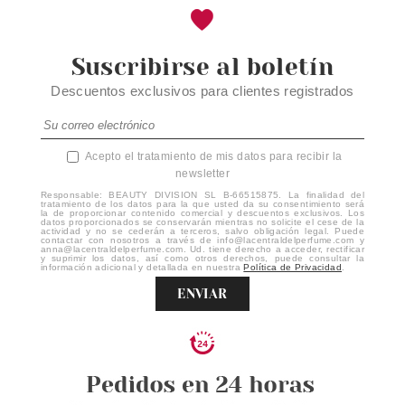
Suscribirse al boletín
Descuentos exclusivos para clientes registrados
Acepto el tratamiento de mis datos para recibir la
newsletter
Responsable: BEAUTY DIVISION SL B-66515875. La finalidad del
tratamiento de los datos para la que usted da su consentimiento será
la de proporcionar contenido comercial y descuentos exclusivos. Los
datos proporcionados se conservarán mientras no solicite el cese de la
actividad y no se cederán a terceros, salvo obligación legal. Puede
contactar con nosotros a través de info@lacentraldelperfume.com y
anna@lacentraldelperfume.com. Ud. tiene derecho a acceder, rectificar
y suprimir los datos, así como otros derechos, puede consultar la
información adicional y detallada en nuestra
Política de Privacidad
.
ENVIAR