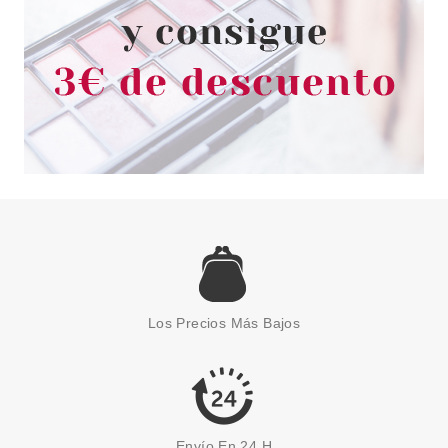
ESSENCE
ESSENCE YEE HAW!
COLORETE EN STICK 9 G
Los Precios Más Bajos
Pvr 4.89€
desde
4.15€
-15%
Envío En 24 H