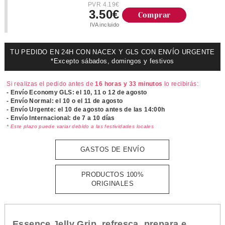
PVR 4.19€
3.50€
Comprar
IVA incluido
TU PEDIDO EN 24H CON NACEX Y GLS CON ENVÍO URGENTE
*Excepto sábados, domingos y festivos
Si realizas el pedido antes de
16 horas y 33 minutos
lo recibirás:
- Envío Economy GLS: el
10, 11 o 12 de agosto
- Envío Normal: el
10 o el 11 de agosto
- Envío Urgente: el
10 de agosto antes de las 14:00h
- Envío Internacional: de 7 a 10 días
* Este plazo puede variar debido a las festividades locales
GASTOS DE ENVÍO
PRODUCTOS 100%
ORIGINALES
Essence Jelly Grip, refresca, prepara e