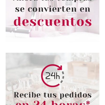
ESSENCE PALETA
CONTORNEADORA PARA
ESCULPIR ROSTRO 10 READY
SET PEACH!
Pvr 4.99€
desde
3.80€
-24%
ESSENCE
ESSENCE CORRECTOR
CAMOUFLAGE+ MATT
WATERPROOF 160 8 ML