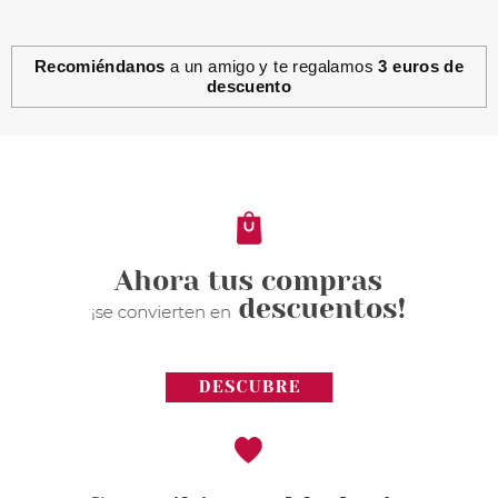
Recomiéndanos
a un amigo y te regalamos
3 euros de
descuento
ESSENCE
ESSENCE 8H MATTE CONFORT
PERFILADOR DE LABIOS 04
ROSY NUDE
Pvr 2.29€
desde
1.97€
-14%