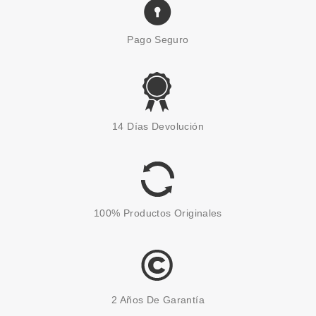
Pago Seguro
ESSENCE
ESSENCE BARRA DE LABIOS
14 Días Devolución
SATINADA SATIN GLOW 02
BLUSHIN IT 3.50 GR
Pvr 3.59€
desde
3.10€
-14%
100% Productos Originales
2 Años De Garantía