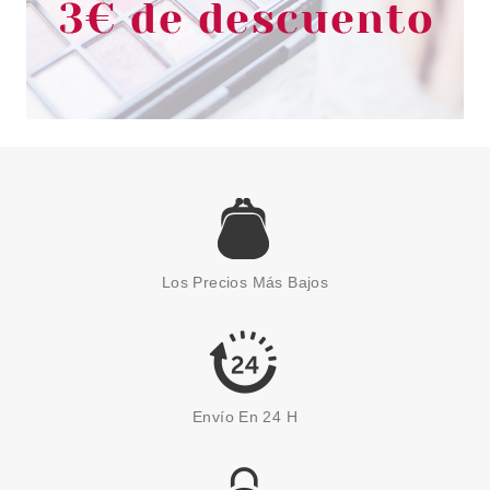
ESSENCE
ESSENCE BALSAMO LABIAL 01
NUTS ABOUT YOU 1.3 G
Los Precios Más Bajos
Pvr 2.49€
desde
2.15€
-14%
Envío En 24 H