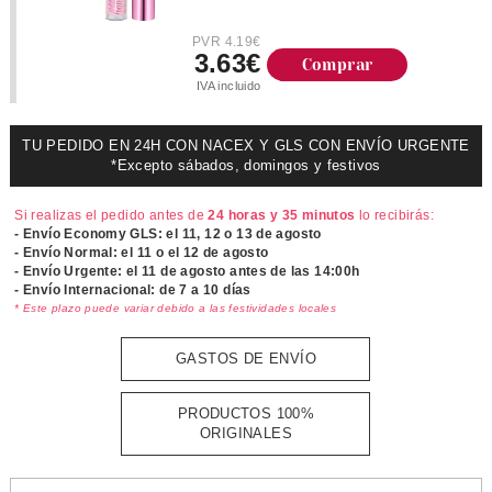
PVR 4.19€
3.63€
Comprar
IVA incluido
TU PEDIDO EN 24H CON NACEX Y GLS CON ENVÍO URGENTE
*Excepto sábados, domingos y festivos
Si realizas el pedido antes de
24 horas y 35 minutos
lo recibirás:
- Envío Economy GLS: el
11, 12 o 13 de agosto
- Envío Normal: el
11 o el 12 de agosto
- Envío Urgente: el
11 de agosto antes de las 14:00h
- Envío Internacional: de 7 a 10 días
* Este plazo puede variar debido a las festividades locales
GASTOS DE ENVÍO
PRODUCTOS 100%
ORIGINALES