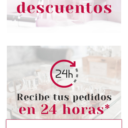
1.90€
-17%
ESSENCE
ESSENCE ALICE IN
WONDERLAND BALSAMO DE
LABIOS Y MEJILLAS PH
REACTIVO 3,6 GR
Pvr 3.89€
desde
3.36€
-14%