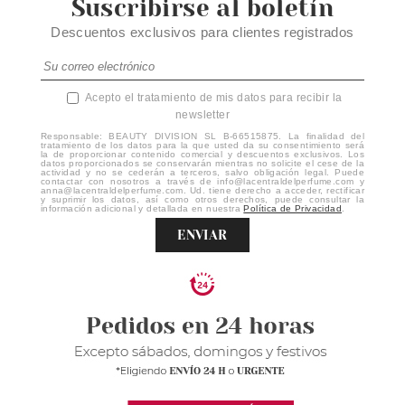
Suscribirse al boletín
Descuentos exclusivos para clientes registrados
Acepto el tratamiento de mis datos para recibir la
newsletter
Responsable: BEAUTY DIVISION SL B-66515875. La finalidad del
tratamiento de los datos para la que usted da su consentimiento será
la de proporcionar contenido comercial y descuentos exclusivos. Los
datos proporcionados se conservarán mientras no solicite el cese de la
actividad y no se cederán a terceros, salvo obligación legal. Puede
contactar con nosotros a través de info@lacentraldelperfume.com y
anna@lacentraldelperfume.com. Ud. tiene derecho a acceder, rectificar
y suprimir los datos, así como otros derechos, puede consultar la
información adicional y detallada en nuestra
Política de Privacidad
.
ENVIAR