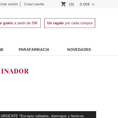
(0)
0.00€
niciar sesión
Crear cuenta
o gratis
a partir de 59€
Un regalo
por cada compra
NE
PARAFARMACIA
NOVEDADES
MINADOR
GENTE *Excepto sábados, domingos y festivos