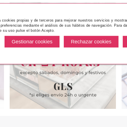
za cookies propias y de terceros para mejorar nuestros servicios y mostra
 preferencias mediante el análisis de sus hábitos de navegación. Para da
e su uso pulse el botón Acepto.
NCE
ESSENCE
ES
PALETA
ESSENCE THE GAME EDIT
ESSENCE ILU
ORA PARA
SPRAY FIJADOR DE
BABIE
RO 10 READY
MAQUILLAJE 50 ML
ACH!
desde
Pvr 3.79€
desde
Pvr 4.19€
3.80€
3.15€
-17%
-16%