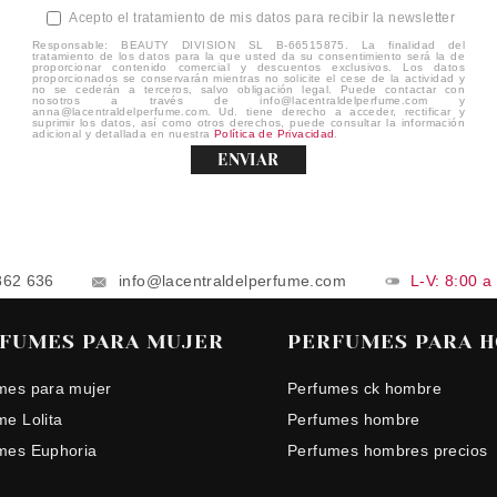
Acepto el tratamiento de mis datos para recibir la newsletter
Responsable: BEAUTY DIVISION SL B-66515875. La finalidad del
tratamiento de los datos para la que usted da su consentimiento será la de
proporcionar contenido comercial y descuentos exclusivos. Los datos
proporcionados se conservarán mientras no solicite el cese de la actividad y
no se cederán a terceros, salvo obligación legal. Puede contactar con
nosotros a través de info@lacentraldelperfume.com y
anna@lacentraldelperfume.com. Ud. tiene derecho a acceder, rectificar y
suprimir los datos, así como otros derechos, puede consultar la información
adicional y detallada en nuestra
Política de Privacidad
.
ENVIAR
862 636
info@lacentraldelperfume.com
L-V: 8:00 a
FUMES PARA MUJER
PERFUMES PARA 
mes para mujer
Perfumes ck hombre
me Lolita
Perfumes hombre
mes Euphoria
Perfumes hombres precios