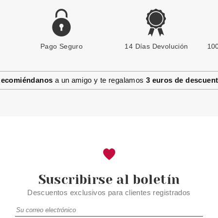
Pago Seguro
ESSENCE
14 Días Devolución
100
ESSENCE SKIN TINT CREMA
HIDRATANTE CON COLOR 100
ecomiéndanos
a un amigo y te regalamos
3 euros de descuen
Pvr 4.99€
desde
3.99€
-20%
Suscribirse al boletín
Descuentos exclusivos para clientes registrados