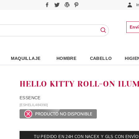
I
Enví
MAQUILLAJE
HOMBRE
CABELLO
HIGIE
HELLO KITTY ROLL-ON ILU
ESSENCE
[ESHELIL484390]
TU PEDIDO EN 24H CON NACEX Y GLS CON ENVÍO UR