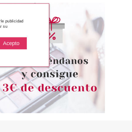
rle publicidad
r su
SENCE
ESSENCE
MINADOR ALOHA,
ESSENCE YEE HAW!
S! 6,95 G
COLORETE EN STICK 9 G
desde
Pvr 4.89€
desde
3.50€
4.15€
-15%