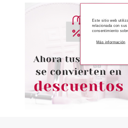
Este sitio web utili
relacionada con sus
consentimiento sobr
ESSENCE
ESSE
Más información
ESSENCE BRUMA HIDRATANTE
ESSENCE 
PRE-BASE MY POWER IS 04
CONTORNEAD
DANCE WITH THE WAVES 60
ESCULPIR ROST
ML
SET PE
Pvr 6.29€
desde
Pvr 4.99€
4.99€
-21%
-24%