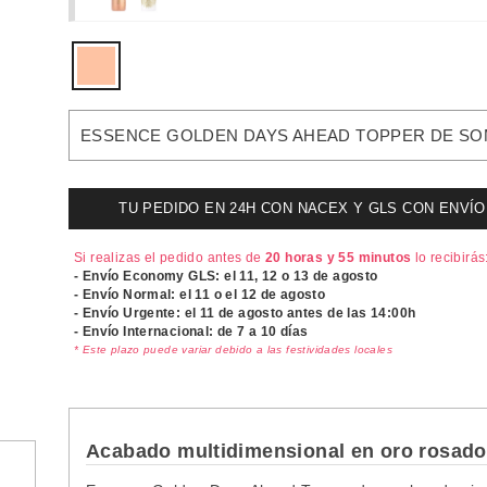
ESSENCE GOLDEN DAYS AHEAD TOPPER DE SOM
TU PEDIDO EN 24H CON NACEX Y GLS CON ENVÍO UR
Si realizas el pedido antes de
20 horas y 55 minutos
lo recibirás
- Envío Economy GLS: el
11, 12 o 13 de agosto
- Envío Normal: el
11 o el 12 de agosto
- Envío Urgente: el
11 de agosto antes de las 14:00h
- Envío Internacional: de 7 a 10 días
* Este plazo puede variar debido a las festividades locales
Acabado multidimensional en oro rosado 