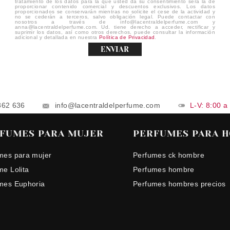
tratamiento de los datos para la que usted da su consentimiento será la de
proporcionar contenido comercial y descuentos exclusivos. Los datos
proporcionados se conservarán mientras no solicite el cese de la actividad y
no se cederán a terceros, salvo obligación legal. Puede contactar con
nosotros a través de info@lacentraldelperfume.com y
anna@lacentraldelperfume.com. Ud. tiene derecho a acceder, rectificar y
suprimir los datos, así como otros derechos, puede consultar la información
adicional y detallada en nuestra
Política de Privacidad
.
ENVIAR
862 636
info@lacentraldelperfume.com
L-V: 8:00 a
FUMES PARA MUJER
PERFUMES PARA 
mes para mujer
Perfumes ck hombre
me Lolita
Perfumes hombre
mes Euphoria
Perfumes hombres precios