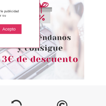
rle publicidad
r su
SENCE
ESSENCE
ESHADOW 15 SO
ESSENCE MASCARA CEJAS
CHIC
MAKE ME BROW 02 BROWNY
BROWS
desde
Pvr 3.19€
desde
2.05€
2.55€
-20%