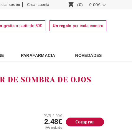
(0)
0.00€
niciar sesión
Crear cuenta
o gratis
a partir de 59€
Un regalo
por cada compra
NE
PARAFARMACIA
NOVEDADES
R DE SOMBRA DE OJOS
PVR 2.99€
2.48€
Comprar
IVA incluido