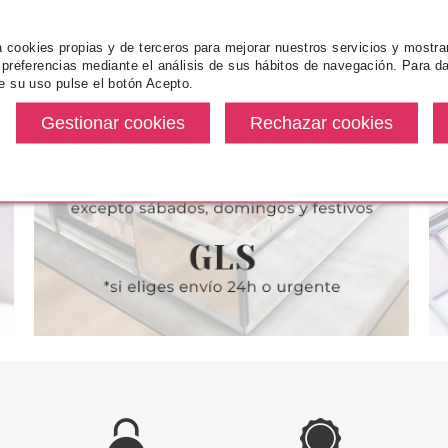
za cookies propias y de terceros para mejorar nuestros servicios y mostra
 preferencias mediante el análisis de sus hábitos de navegación. Para da
NCE
ESSENCE
ES
e su uso pulse el botón Acepto.
SCARA DE
ESSENCE COLOUR IT
ESSENCE EY
OUT LIMITS
DELINEADOR DE OJOS 03
ROOF
LIGHT LILAC 3 ML
desde
Pvr 4.19€
desde
Pvr 2.49€
3.50€
3.25€
-22%
-18%