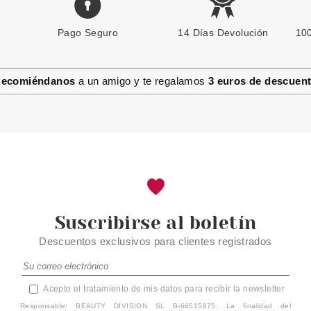
Pago Seguro
ESSENCE
14 Días Devolución
100
ESSENCE DISNEY PRINCESS
PARCHES CONTORNO DE
OJOS HIDROGEL JASMIN 02
ecomiéndanos
a un amigo y te regalamos
3 euros de descuen
ENCHANTING ARABIAN NIGHTS
Pvr 6.29€
desde
3 UDS
4.10€
-35%
Suscribirse al boletín
Descuentos exclusivos para clientes registrados
Acepto el tratamiento de mis datos para recibir la newsletter
Responsable: BEAUTY DIVISION SL B-66515875. La finalidad del