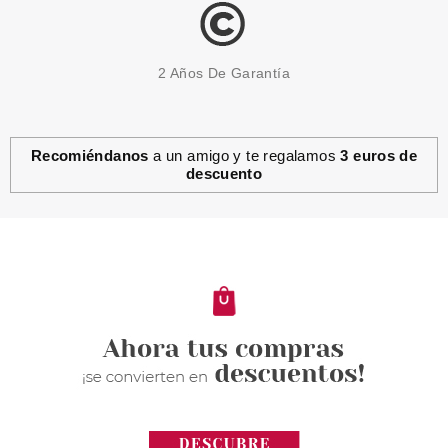
2 Años De Garantía
Recomiéndanos
a un amigo y te regalamos
3 euros de
descuento
ESSENCE
ESSENCE SOMBRA DE OJOS
SOFT TOUCH 09 APRICOT
CRUSH
Pvr 2.49€
desde
1.85€
-26%