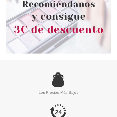
2.15€
-14%
ESSENCE
ESSENCE HARLEY QUINN
PALETA DE SOMBRAS DE OJOS
Los Precios Más Bajos
02 MAD LOVE
Pvr 10.99€
desde
9.25€
-16%