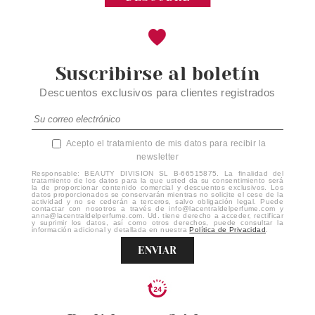
Suscribirse al boletín
Descuentos exclusivos para clientes registrados
Acepto el tratamiento de mis datos para recibir la
newsletter
Responsable: BEAUTY DIVISION SL B-66515875. La finalidad del
tratamiento de los datos para la que usted da su consentimiento será
la de proporcionar contenido comercial y descuentos exclusivos. Los
datos proporcionados se conservarán mientras no solicite el cese de la
actividad y no se cederán a terceros, salvo obligación legal. Puede
contactar con nosotros a través de info@lacentraldelperfume.com y
anna@lacentraldelperfume.com. Ud. tiene derecho a acceder, rectificar
y suprimir los datos, así como otros derechos, puede consultar la
información adicional y detallada en nuestra
Política de Privacidad
.
ENVIAR