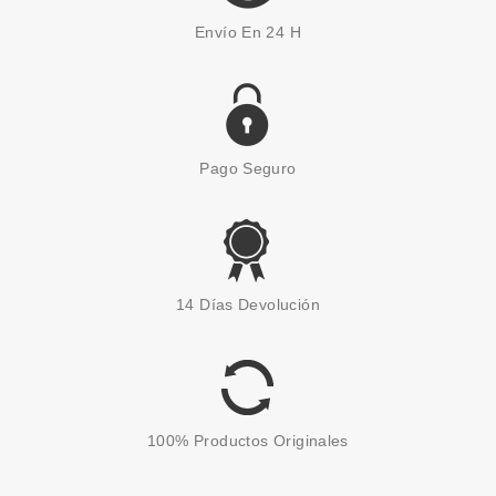
Envío En 24 H
Pago Seguro
ESSENCE
ESSENCE LASH PRINCESS
14 Días Devolución
FALSE LASH EFFECT MÄSCARA
DE PESTAÑAS
Pvr 4.19€
desde
3.63€
-13%
100% Productos Originales