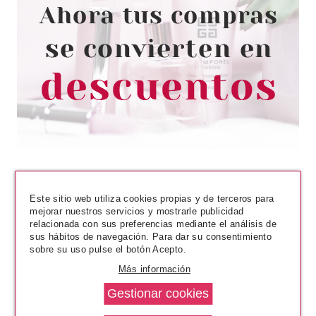
ESSENCE
ESSENCE MAKE ME BROW
MÁSCARA PARA CEJAS GEL 05
CHOCOLATY BROWS 3.8 ML
Pvr 2.99€
desde
2.39€
-20%
Este sitio web utiliza cookies propias y de terceros para
mejorar nuestros servicios y mostrarle publicidad
relacionada con sus preferencias mediante el análisis de
sus hábitos de navegación. Para dar su consentimiento
sobre su uso pulse el botón Acepto.
Más información
ESSENCE
ESSENCE LIGHT AS A FEATHER