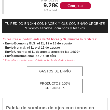
PVR 10.99€
9.28€
Comprar
IVA incluido
TU PEDIDO EN 24H CON NACEX Y GLS CON ENVÍO URGENTE
*Excepto sábados, domingos y festivos
Si realizas el pedido antes de
26 horas y 32 minutos
lo recibirás:
- Envío Economy GLS: el
11, 12 o 13 de agosto
- Envío Normal: el
11 o el 12 de agosto
- Envío Urgente: el
11 de agosto antes de las 14:00h
- Envío Internacional: de 7 a 10 días
* Este plazo puede variar debido a las festividades locales
GASTOS DE ENVÍO
PRODUCTOS 100%
ORIGINALES
Paleta de sombras de ojos con tonos en