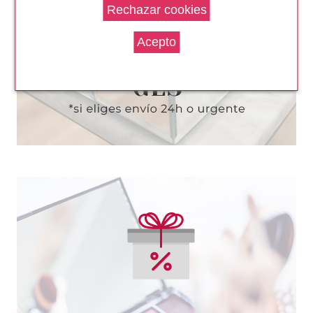
3D PESTAÑAS POSTIZAS DE
VISON SINTENTICAS 01
Pvr 3.79€
desde
3.15€
-17%
ESSENCE
ESSENCE MICRO PRECISE
LAPIZ CEJAS 02 LIGHT BROWN
Pvr 2.49€
desde