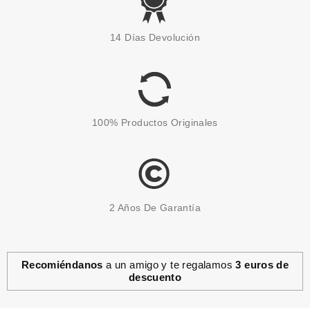
ESSENCE
ESSENCE EMILY IN PARIS
14 Días Devolución
PARCHES HIDROGEL
CONTORNO DE OJOS
Pvr 2.49€
desde
2.15€
-14%
100% Productos Originales
2 Años De Garantía
Recomiéndanos
a un amigo y te regalamos
3 euros de
descuento
ESSENCE
ESSENCE LAPIZ DE CEJAS