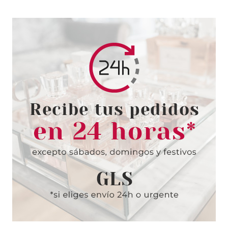
ESSENCE
ESSENCE PERFILADOR DE
OJOS EXTREME LASTING 05
ROCKIN' TAUPE
Pvr 2.49€
desde
2.22€
-11%