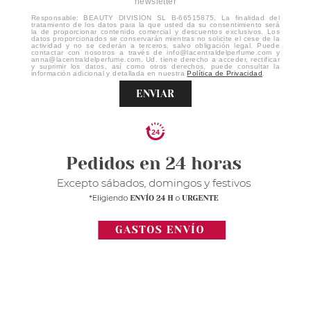
newsletter
Responsable: BEAUTY DIVISION SL B-66515875. La finalidad del
tratamiento de los datos para la que usted da su consentimiento será
la de proporcionar contenido comercial y descuentos exclusivos. Los
datos proporcionados se conservarán mientras no solicite el cese de la
actividad y no se cederán a terceros, salvo obligación legal. Puede
contactar con nosotros a través de info@lacentraldelperfume.com y
anna@lacentraldelperfume.com. Ud. tiene derecho a acceder, rectificar
y suprimir los datos, así como otros derechos, puede consultar la
información adicional y detallada en nuestra
Política de Privacidad
.
ENVIAR