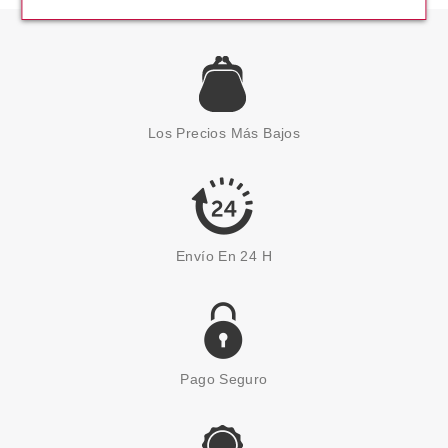
ESSENCE
ESSENCE THE GAME EDIT GEL
FIJADOR DE CEJAS 01 ALL
Los Precios Más Bajos
EYES ON COURT
Pvr 3.79€
desde
3.15€
-17%
Envío En 24 H
Pago Seguro