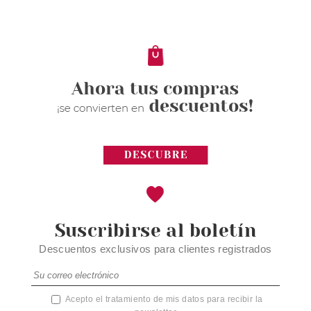
EYEBROW DESIGNER 12
HAZELNUT BROWN
Pvr 1.89€
desde
1.39€
-26%
Suscribirse al boletín
Descuentos exclusivos para clientes registrados
Acepto el tratamiento de mis datos para recibir la