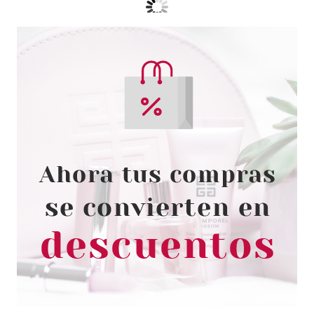
ESSENCE
ESSENCE LASHES TO IMPRESS
PESTAÑAS 08 PRE-CUT
LASHES
Pvr 2.99€
desde
2.58€
-14%