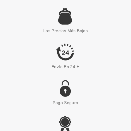
ESSENCE
ESSENCE ALICE IN
WONDERLAND EXFOLIANTE
Los Precios Más Bajos
LABIAL 10 ML
Pvr 3.79€
desde
3.27€
-14%
Envío En 24 H
Pago Seguro
ESSENCE