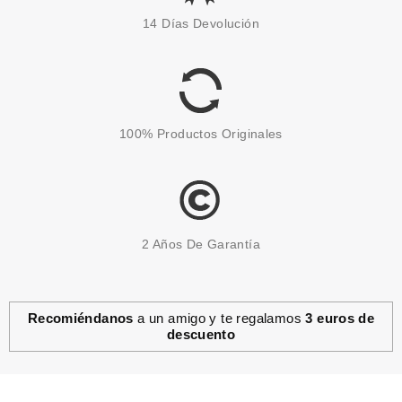
ESSENCE SO CHERRY HAPPY
14 Días Devolución
BALSAMO LABIAL
Pvr 2.89€
desde
2.55€
-12%
100% Productos Originales
2 Años De Garantía
Recomiéndanos
a un amigo y te regalamos
3 euros de
descuento
ESSENCE
ESSENCE FEELIN' COMFY
GLOSS LABIAL CON PÉPTIDOS
02 CINNAMON CUDDLES 15 ML