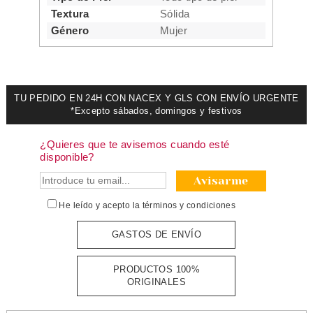
Textura
Sólida
Género
Mujer
TU PEDIDO EN 24H CON NACEX Y GLS CON ENVÍO URGENTE
*Excepto sábados, domingos y festivos
¿Quieres que te avisemos cuando esté
disponible?
Avisarme
He leído y acepto la
términos y condiciones
GASTOS DE ENVÍO
PRODUCTOS 100%
ORIGINALES