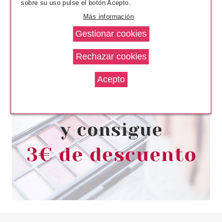
sobre su uso pulse el botón Acepto.
Más información
ESSENCE
ESSENCE INSTA-CARE BARRA
DE LABIOS 01 SANDY SUNRISE
Pvr 2.49€
desde
2.13€
-14%