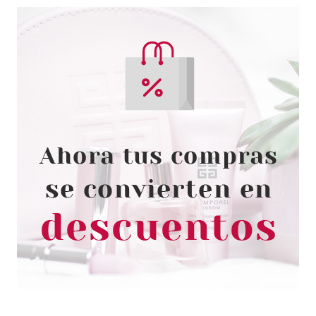
ESSENCE
ESSENCE BLOSSOM DREAMS
VELVET LIP PENCIL 02 CALL
ME CORAL
Pvr 6.92€
desde
4.99€
-28%