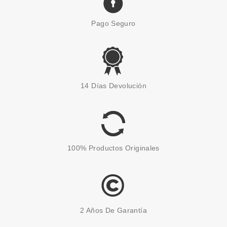
Pago Seguro
ESSENCE
ESSENCE BROCHA PARA
14 Días Devolución
ROSTRO NUTS ABOUT YOU
Pvr 4.89€
desde
4.22€
-14%
100% Productos Originales
2 Años De Garantía