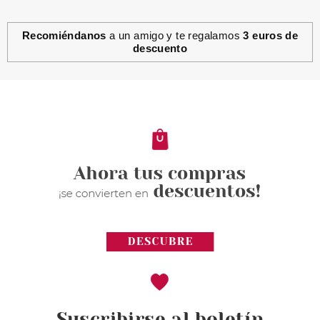
Recomiéndanos
a un amigo y te regalamos
3 euros de
descuento
ESSENCE
ESSENCE TIJERAS & PEINE DE
CEJAS
Pvr 2.99€
desde
2.39€
-20%
Suscribirse al boletín