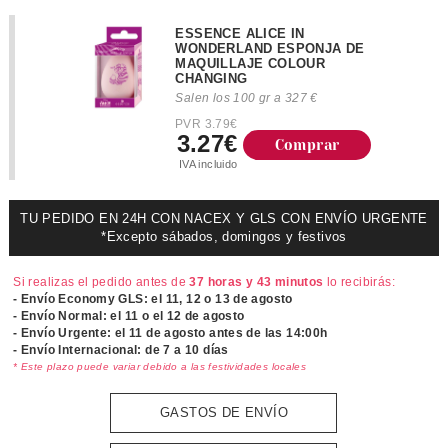
ESSENCE ALICE IN
WONDERLAND ESPONJA DE
MAQUILLAJE COLOUR
CHANGING
Salen los 100 gr a 327 €
PVR 3.79€
3.27€
Comprar
IVA incluido
TU PEDIDO EN 24H CON NACEX Y GLS CON ENVÍO URGENTE
*Excepto sábados, domingos y festivos
Si realizas el pedido antes de
37 horas y 43 minutos
lo recibirás:
- Envío Economy GLS: el
11, 12 o 13 de agosto
- Envío Normal: el
11 o el 12 de agosto
- Envío Urgente: el
11 de agosto antes de las 14:00h
- Envío Internacional: de 7 a 10 días
* Este plazo puede variar debido a las festividades locales
GASTOS DE ENVÍO