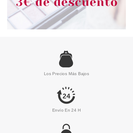
ESSENCE
ESSENCE FEELIN' COMFY
ESPONJA DE MAQUILLAJE
Los Precios Más Bajos
GIGANTE
Pvr 5.49€
desde
4.60€
-16%
Envío En 24 H