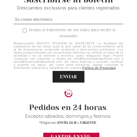
Descuentos exclusivos para clientes registrados
Acepto el tratamiento de mis datos para recibir la
newsletter
Responsable: BEAUTY DIVISION SL B-66515875. La finalidad del
tratamiento de los datos para la que usted da su consentimiento será
la de proporcionar contenido comercial y descuentos exclusivos. Los
datos proporcionados se conservarán mientras no solicite el cese de la
actividad y no se cederán a terceros, salvo obligación legal. Puede
contactar con nosotros a través de info@lacentraldelperfume.com y
anna@lacentraldelperfume.com. Ud. tiene derecho a acceder, rectificar
y suprimir los datos, así como otros derechos, puede consultar la
información adicional y detallada en nuestra
Política de Privacidad
.
ENVIAR