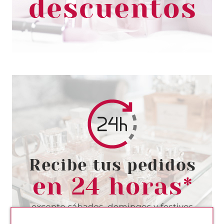
3.15€
-17%
ESSENCE
ESSENCE POLLY POCKET
PEINE PARA EL CABELLO
Pvr 3.79€
desde
3.10€
-18%