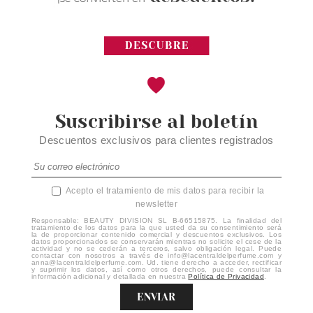
Suscribirse al boletín
Descuentos exclusivos para clientes registrados
Acepto el tratamiento de mis datos para recibir la
newsletter
Responsable: BEAUTY DIVISION SL B-66515875. La finalidad del
tratamiento de los datos para la que usted da su consentimiento será
la de proporcionar contenido comercial y descuentos exclusivos. Los
datos proporcionados se conservarán mientras no solicite el cese de la
actividad y no se cederán a terceros, salvo obligación legal. Puede
contactar con nosotros a través de info@lacentraldelperfume.com y
anna@lacentraldelperfume.com. Ud. tiene derecho a acceder, rectificar
y suprimir los datos, así como otros derechos, puede consultar la
información adicional y detallada en nuestra
Política de Privacidad
.
ENVIAR