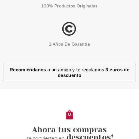
100% Productos Originales
2 Años De Garantía
Recomiéndanos
a un amigo y te regalamos
3 euros de
descuento
UBU
UBU BROCHA ABANICO
FANCEE ME
Pvr 4.00€
desde
2.95€
-26%