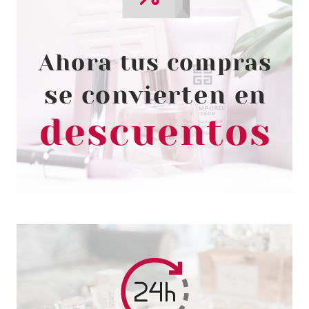
ECOTOOLS
ECOTOOLS MINI BLENDERS
SET
Pvr 7.50€
desde
5.78€
-23%