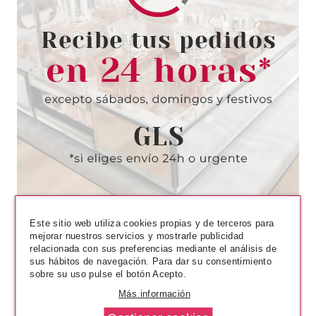
ECOTOOLS
ECOTOOLS DAILY DEFINED
EYES KIT
Pvr 13.99€
desde
12.95€
-7%
Este sitio web utiliza cookies propias y de terceros para
mejorar nuestros servicios y mostrarle publicidad
relacionada con sus preferencias mediante el análisis de
sus hábitos de navegación. Para dar su consentimiento
sobre su uso pulse el botón Acepto.
Más información
REAL TECHNIQUES
REAL TECHNIQUES TRIANGLE