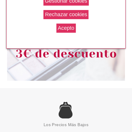
FOUNDATION BOLD METALS
COLLECTION
Pvr 23.14€
desde
14.95€
-35%
REAL TECHNIQUES
REAL TECHNIQUES ESPONJA
DE MAQUILLAJE + FUNDA DE
Los Precios Más Bajos
VIAJE
Pvr 10.50€
desde