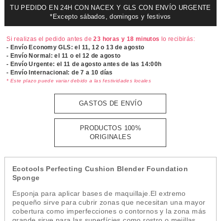
TU PEDIDO EN 24H CON NACEX Y GLS CON ENVÍO URGENTE
*Excepto sábados, domingos y festivos
Si realizas el pedido antes de
23 horas y 18 minutos
lo recibirás:
- Envío Economy GLS: el
11, 12 o 13 de agosto
- Envío Normal: el
11 o el 12 de agosto
- Envío Urgente: el
11 de agosto antes de las 14:00h
- Envío Internacional: de 7 a 10 días
* Este plazo puede variar debido a las festividades locales
GASTOS DE ENVÍO
PRODUCTOS 100%
ORIGINALES
Ecotools Perfecting Cushion Blender Foundation
Sponge
Esponja para aplicar bases de maquillaje.El extremo
pequeño sirve para cubrir zonas que necesitan una mayor
cobertura como imperfecciones o contornos y la zona más
grande sirve para las superfícies como rostro o mejillas.