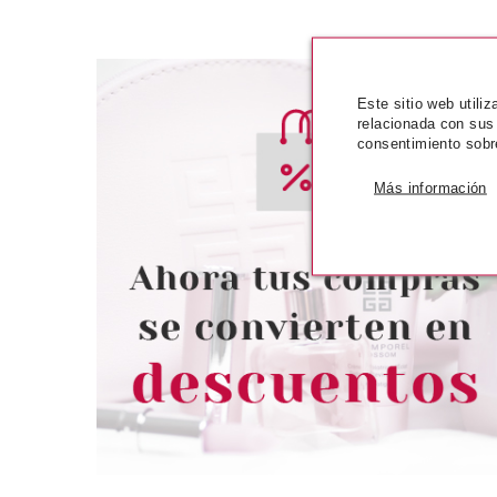
Este sitio web utili
relacionada con sus
consentimiento sobr
Más información
DSQUARED2
DSQUARED2 TWO WOOD EDT
30 ML
Pvr 49.00€
desde
27.55€
-44%