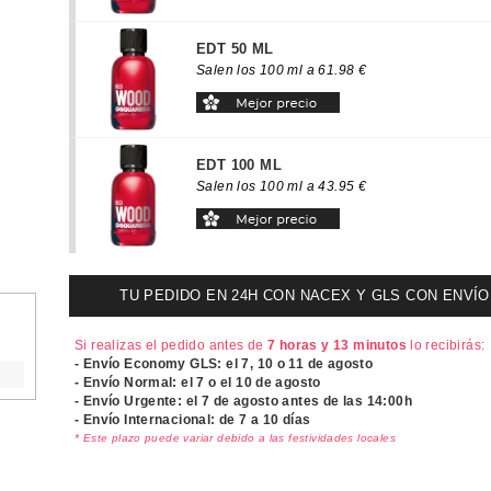
EDT 50 ML
Salen los 100 ml a 61.98 €
EDT 100 ML
Salen los 100 ml a 43.95 €
TU PEDIDO EN 24H CON NACEX Y GLS CON ENVÍO UR
Si realizas el pedido antes de
7 horas y 13 minutos
lo recibirás:
- Envío Economy GLS: el
7, 10 o 11 de agosto
- Envío Normal: el
7 o el 10 de agosto
- Envío Urgente: el
7 de agosto antes de las 14:00h
- Envío Internacional: de 7 a 10 días
* Este plazo puede variar debido a las festividades locales