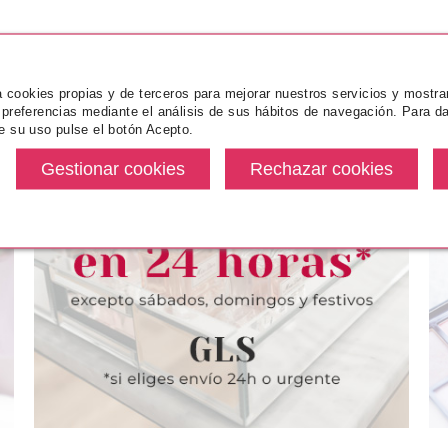
za cookies propias y de terceros para mejorar nuestros servicios y mostra
 preferencias mediante el análisis de sus hábitos de navegación. Para da
e su uso pulse el botón Acepto.
DSQUARED2
DSQUARED2
DSQUARED2 RED WOOD EDT
DSQUARED2 RED WOOD EDT
100 ML
50 ML
Pvr 85.00€
desde
Pvr 65.50€
desde
43.95€
30.99€
-48%
-53%