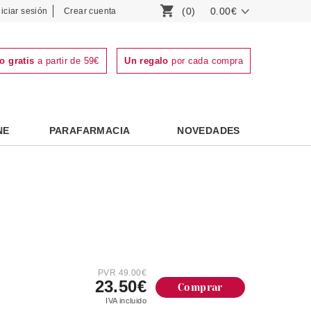
(0)
0.00€
niciar sesión
Crear cuenta
o gratis
a partir de 59€
Un regalo
por cada compra
NE
PARAFARMACIA
NOVEDADES
PVR 49.00€
23.50€
Comprar
IVA incluido