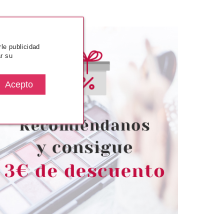
rle publicidad
r su
DSQUARED2
DSQUARED SHE WOOD BODY
WASH 200 ML
Pvr 25.00€
desde
7.50€
-70%