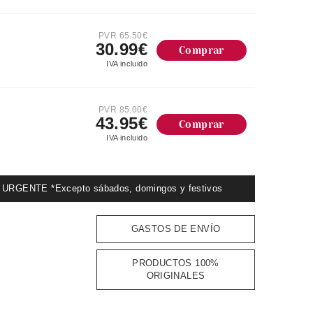
PVR 65.50€
30.99€
Comprar
IVA incluido
PVR 85.00€
43.95€
Comprar
IVA incluido
GENTE *Excepto sábados, domingos y festivos
GASTOS DE ENVÍO
PRODUCTOS 100%
ORIGINALES