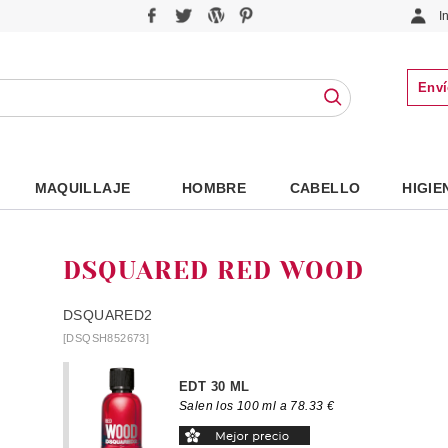
I
Enví
MAQUILLAJE
HOMBRE
CABELLO
HIGIE
DSQUARED RED WOOD
DSQUARED2
[DSQSH852673]
EDT 30 ML
Salen los 100 ml a 78.33 €