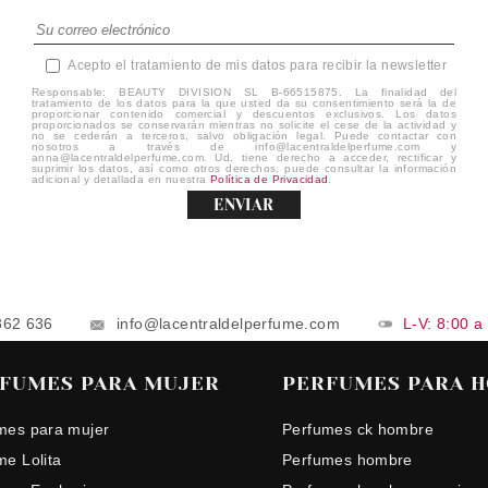
Acepto el tratamiento de mis datos para recibir la newsletter
Responsable: BEAUTY DIVISION SL B-66515875. La finalidad del
tratamiento de los datos para la que usted da su consentimiento será la de
proporcionar contenido comercial y descuentos exclusivos. Los datos
proporcionados se conservarán mientras no solicite el cese de la actividad y
no se cederán a terceros, salvo obligación legal. Puede contactar con
nosotros a través de info@lacentraldelperfume.com y
anna@lacentraldelperfume.com. Ud. tiene derecho a acceder, rectificar y
suprimir los datos, así como otros derechos, puede consultar la información
adicional y detallada en nuestra
Política de Privacidad
.
ENVIAR
862 636
info@lacentraldelperfume.com
L-V: 8:00 a
FUMES PARA MUJER
PERFUMES PARA 
mes para mujer
Perfumes ck hombre
me Lolita
Perfumes hombre