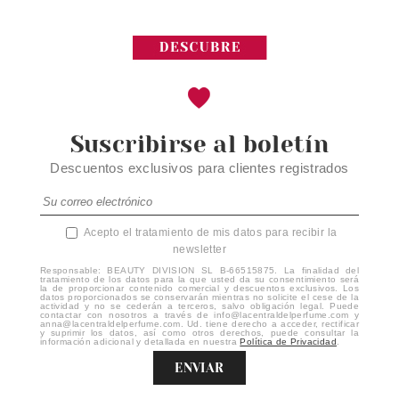
Suscribirse al boletín
Descuentos exclusivos para clientes registrados
Acepto el tratamiento de mis datos para recibir la
newsletter
Responsable: BEAUTY DIVISION SL B-66515875. La finalidad del
tratamiento de los datos para la que usted da su consentimiento será
la de proporcionar contenido comercial y descuentos exclusivos. Los
datos proporcionados se conservarán mientras no solicite el cese de la
actividad y no se cederán a terceros, salvo obligación legal. Puede
contactar con nosotros a través de info@lacentraldelperfume.com y
anna@lacentraldelperfume.com. Ud. tiene derecho a acceder, rectificar
y suprimir los datos, así como otros derechos, puede consultar la
información adicional y detallada en nuestra
Política de Privacidad
.
ENVIAR