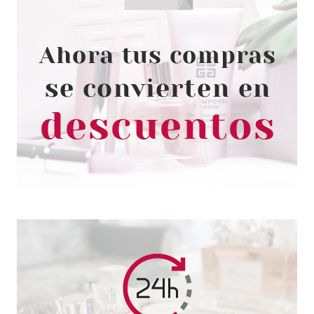
DEBORAH
DEBORAH PERFILADOR DE
OJOS 08 DARK GREEN 36 ML
desde
3.50€