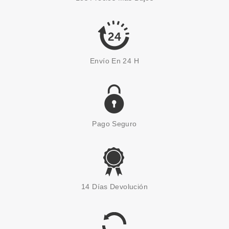
Pvr 39.00€
desde
25.99€
-33%
Envío En 24 H
Pago Seguro
CHRISTIAN DIOR
CHRISTIAN DIOR 5 COULEURS
14 Días Devolución
DESIGNER 708 AMBER 5.7 GR
Pvr 62.11€
desde
43.70€
-30%