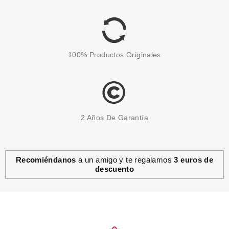
Pvr 20.00€
desde
6.50€
-68%
100% Productos Originales
2 Años De Garantía
Recomiéndanos
a un amigo y te regalamos
3 euros de
descuento
ARDELL
ARDELL PESTAÑAS POSTIZAS
DEMI WISPIES BLACK
desde
4.29€