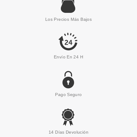
GUERLAIN
GUERLAIN L'ESSENTIEL
MAQUILLAJE LUMINOSIDAD
NATURAL 6N TRES FONCE
Los Precios Más Bajos
30ML
Pvr 56.00€
desde
25.90€
-54%
Envío En 24 H
Pago Seguro
OPI
OPI INFINITE SHINE II ESMALTE
14 Días Devolución
DE UÑAS J51 15ML