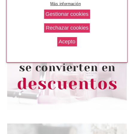
Más información
CHRISTIAN DIOR
CHRISTIAN DIORSHOW BLACK
OUT WATERPROOF MASCARA
099 KOHL BLACK
Pvr 34.00€
desde
17.50€
-49%