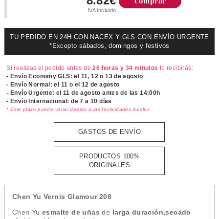
8.82€
Comprar
IVA incluido
TU PEDIDO EN 24H CON NACEX Y GLS CON ENVÍO URGENTE
*Excepto sábados, domingos y festivos
Si realizas el pedido antes de
26 horas y 34 minutos
lo recibirás:
- Envío Economy GLS: el
11, 12 o 13 de agosto
- Envío Normal: el
11 o el 12 de agosto
- Envío Urgente: el
11 de agosto antes de las 14:00h
- Envío Internacional: de 7 a 10 días
* Este plazo puede variar debido a las festividades locales
GASTOS DE ENVÍO
PRODUCTOS 100%
ORIGINALES
Chen Yu Vernis Glamour 208
Chen Yu
esmalte de uñas
de
larga duración,secado