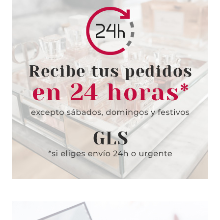
SISLEY
SISLEY PHYTO LIP TWIST MATE
N18 TANGO
Pvr 42.00€
desde
22.50€
-46%