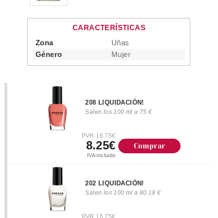
CARACTERÍSTICAS
Zona
Uñas
Género
Mujer
208 LIQUIDACIÓN!
Salen los 100 ml a 75 €
PVR 16.75€
8.25€
Comprar
IVA incluido
202 LIQUIDACIÓN!
Salen los 100 ml a 80.18 €
PVR 16.75€