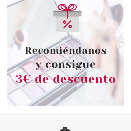
CND
CND VINYLUX 313
HOLOGRAPHIC
Pvr 13.50€
desde
11.83€
-12%