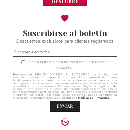
Suscribirse al boletín
Descuentos exclusivos para clientes registrados
Acepto el tratamiento de mis datos para recibir la
newsletter
Responsable: BEAUTY DIVISION SL B-66515875. La finalidad del
tratamiento de los datos para la que usted da su consentimiento será
la de proporcionar contenido comercial y descuentos exclusivos. Los
datos proporcionados se conservarán mientras no solicite el cese de la
actividad y no se cederán a terceros, salvo obligación legal. Puede
contactar con nosotros a través de info@lacentraldelperfume.com y
anna@lacentraldelperfume.com. Ud. tiene derecho a acceder, rectificar
y suprimir los datos, así como otros derechos, puede consultar la
información adicional y detallada en nuestra
Política de Privacidad
.
ENVIAR