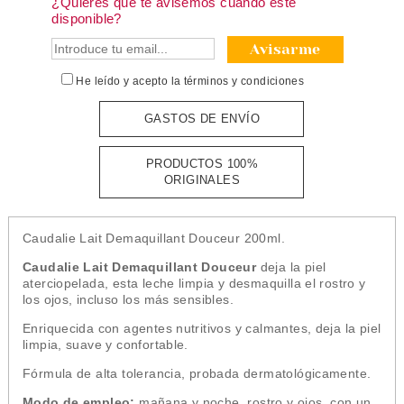
¿Quieres que te avisemos cuando esté
disponible?
Avisarme
He leído y acepto la
términos y condiciones
GASTOS DE ENVÍO
PRODUCTOS 100%
ORIGINALES
Caudalie Lait Demaquillant Douceur 200ml.
Caudalie Lait Demaquillant Douceur
deja la piel
aterciopelada, esta leche limpia y desmaquilla el rostro y
los ojos, incluso los más sensibles.
Enriquecida con agentes nutritivos y calmantes, deja la piel
limpia, suave y confortable.
Fórmula de alta tolerancia, probada dermatológicamente.
M
odo de empleo
:
mañana y noche, rostro y ojos, con un