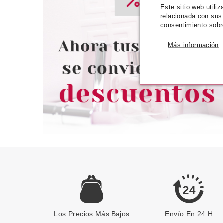
CATRICE
CATR
Este sitio web utili
relacionada con sus
CATRICE COLORETE EN
CATRICE PRIM
consentimiento sobr
CREMA PISTACHIO CREAM
BASE MATIF. Y 
DELIGHT 01 4,4 GR
POROS 1
Más información
Pvr 5.79€
desde
Pvr 5.69€
4.80€
-17%
-38%
Los Precios Más Bajos
Envío En 24 H