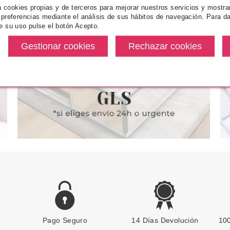
ICE
CATRICE
CA
za cookies propias y de terceros para mejorar nuestros servicios y mostra
 preferencias mediante el análisis de sus hábitos de navegación. Para da
E AND FINE
CATRICE DISNEY PRINCESS
CATRICE COR
e su uso pulse el botón Acepto.
AFINADORA DE
MASCARILLA FACIAL
CAMOUF
2 GR
HIDROGEL POCAHONTAS 030
COBERTUR
ONE WITH NATURE 3 UDS
desde
Pvr 8.49€
desde
Pvr 3.99€
3.55€
6.30€
-26%
-32%
Pago Seguro
CATRICE
14 Días Devolución
100