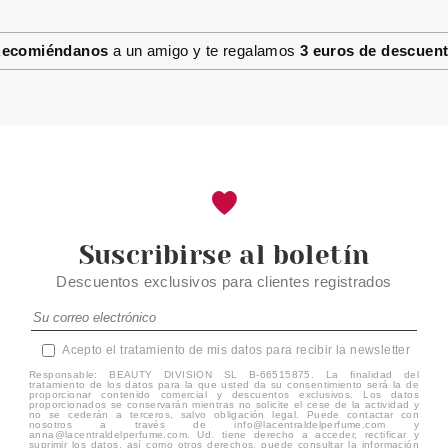
CATRICE ILUMINADOR EN
POLVO MORE THAN GLOW 040
ABSOLUTE BLUSHIN BRIGHT
ecomiéndanos
a un amigo y te regalamos
3 euros de descuen
Pvr 4.99€
desde
3.90€
-22%
Suscribirse al boletín
Descuentos exclusivos para clientes registrados
Acepto el tratamiento de mis datos para recibir la newsletter
Responsable: BEAUTY DIVISION SL B-66515875. La finalidad del
tratamiento de los datos para la que usted da su consentimiento será la de
proporcionar contenido comercial y descuentos exclusivos. Los datos
proporcionados se conservarán mientras no solicite el cese de la actividad y
no se cederán a terceros, salvo obligación legal. Puede contactar con
nosotros a través de info@lacentraldelperfume.com y
anna@lacentraldelperfume.com. Ud. tiene derecho a acceder, rectificar y
suprimir los datos, así como otros derechos, puede consultar la información