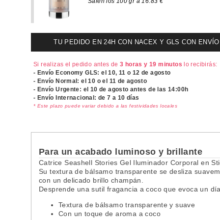
Salen los 100 gr a 16.83 €
TU PEDIDO EN 24H CON NACEX Y GLS CON ENVÍO UR
Si realizas el pedido antes de
3 horas y 19 minutos
lo recibirás:
- Envío Economy GLS: el
10, 11 o 12 de agosto
- Envío Normal: el
10 o el 11 de agosto
- Envío Urgente: el
10 de agosto antes de las 14:00h
- Envío Internacional: de 7 a 10 días
* Este plazo puede variar debido a las festividades locales
Para un acabado luminoso y brillante
Catrice Seashell Stories Gel Iluminador Corporal en Stick
Su textura de bálsamo transparente se desliza suavem
con un delicado brillo champán.
Desprende una sutil fragancia a coco que evoca un día
Textura de bálsamo transparente y suave
Con un toque de aroma a coco