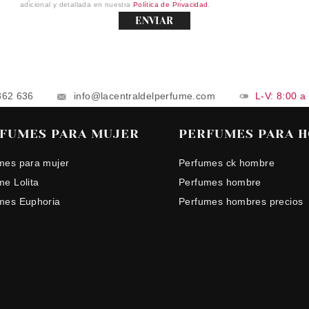
adicional y detallada en nuestra
Política de Privacidad
.
ENVIAR
862 636
info@lacentraldelperfume.com
L-V: 8:00 a
FUMES PARA MUJER
PERFUMES PARA 
mes para mujer
Perfumes ck hombre
me Lolita
Perfumes hombre
mes Euphoria
Perfumes hombres precios