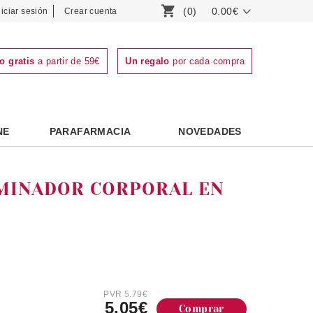
(0)
0.00€
niciar sesión
Crear cuenta
o gratis
a partir de 59€
Un regalo
por cada compra
NE
PARAFARMACIA
NOVEDADES
UMINADOR CORPORAL EN
PVR 5.79€
5.05€
Comprar