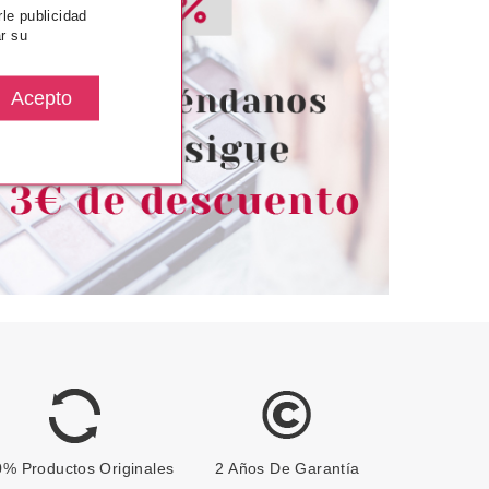
TRICE
CATRICE
rle publicidad
r su
RECTOR LIQUIDO
CATRICE FINDING DORY
LAGE GRAN
BROCHA PARA COLORETE
A 048 DESERT
BEIGE
desde
Pvr 6.99€
desde
2.70€
6.05€
-13%
% Productos Originales
2 Años De Garantía