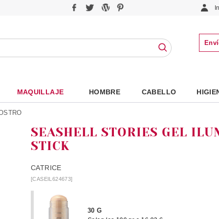
I
Enví
MAQUILLAJE
HOMBRE
CABELLO
HIGIE
ROSTRO
SEASHELL STORIES GEL IL
STICK
CATRICE
[CASEIL624673]
30 G